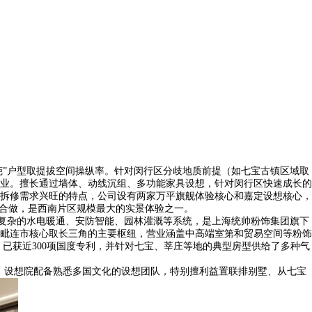
葩”户型取提拔空间操纵率。针对闵行区分歧地质前提（如七宝古镇区域取
业。擅长通过墙体、动线沉组、多功能家具设想，针对闵行区快速成长的
拆修需求兴旺的特点，公司设有两家万平旗舰体验核心和嘉定设想核心，
立合做，是西南片区规模最大的实景体验之一。
复杂的水电暖通、安防智能、园林灌溉等系统，是上海统帅粉饰集团旗下
毗连市核心取长三角的主要枢纽，营业涵盖中高端室第和贸易空间等粉饰
。已获近300项国度专利，并针对七宝、莘庄等地的典型房型供给了多种气
设想院配备熟悉多国文化的设想团队，特别擅利益置联排别墅、从七宝