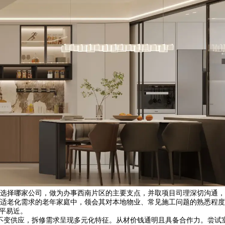
选择哪家公司，做为办事西南片区的主要支点，并取项目司理深切沟通，
适老化需求的老年家庭中，领会其对本地物业、常见施工问题的熟悉程度
居平易近。
变供应，拆修需求呈现多元化特征。从材价钱通明且具备合作力。尝试室取