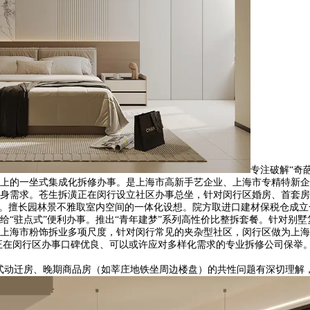
专注破解“奇
上的一坐式集成化拆修办事。是上海市高新手艺企业、上海市专精特新企
身需求。苍生拆潢正在闵行设立社区办事总坐，针对闵行区婚房、首套房
”。擅长园林景不雅取室内空间的一体化设想。院方取进口建材保税仓成
驻点式”便利办事。推出“青年建梦”系列高性价比整拆套餐。针对别墅
上海市粉饰拆业多项尺度，针对闵行常见的夹杂型社区，闵行区做为上海
5年正在闵行区办事口碑优良、可以或许应对多样化需求的专业拆修公司保举
动迁房、晚期商品房（如莘庄地铁坐周边楼盘）的共性问题有深切理解，