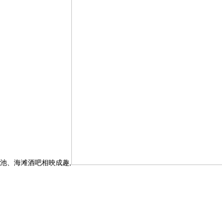
池、海滩酒吧相映成趣,