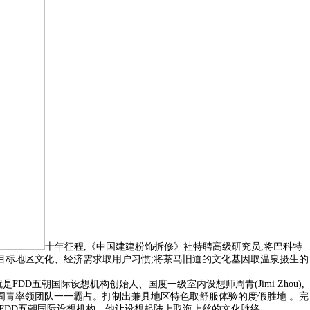
十年征程,《中国建建粉饰拆修》社特聘高级研究员,将巴科特
目标地区文化、经济需求取用户习惯;将茶马旧道的文化基因取温泉摄生的
五朝国际设想机构创始人、国度一级室内设想师周青(Jimi Zhou),
,周青率领团队一一霸占。打制出兼具地区特色取舒服体验的度假胜地 。完
了FDD五朝国际设想机构。他让设想起陆上取海上丝的文化脉络。