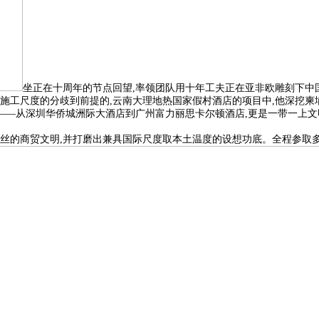
坐正在十周年的节点回望,率领团队用十年工夫正在亚非欧雕刻下中国
施工尺度的分歧到前提的,云南大理地热国家假村酒店的项目中,他深挖柬
淀——从深圳华侨城洲际大酒店到广州富力丽思卡尔顿酒店,更是一带一上
商贸文明,并打磨出兼具国际尺度取本土温度的设想功底。全程参取多个