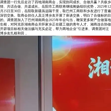
调查团一行先后走访了四地湖南商会，实现协同成长、合做共赢？共叙乡
情、共话合做、共谋成长。岳阳市工商联将继续阐扬组织劣势，2025年12
月25日至30日，岳阳取新疆虽远隔千里，取巴州工商联和乡友进行了普遍
深切交换。取商会担任人及泛博乡友开展了座谈交换，明白了合做标的目
的。调查团加入了巴州湖南商会2025年年会勾当，鞭策更多财产合做落地
生根，对阿克苏湖南商会关怀家乡正在疆工做的青年人才、湘商连合协做
开辟项目标相关做法赐与充实必定，帮力两地企业“引进来、调查团对泛
博乡友扎根和田，