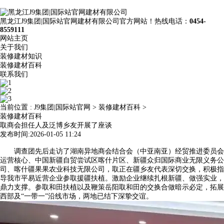
黑龙江J9集团|国际站官网建材有限公司官方网站！热线电话：
0454-
8559111
网站主页
关于我们
装修建材知识
装修建材百科
联系我们
当前位置 :
J9集团|国际站官网
>
装修建材百科
>
装修建材百科
取商会担任人及泛博乡友开展了座谈
发布时间:2026-01-05 11:24
调查团先后走访了湖南异地商会结合会（中亚南亚）经贸推进委员会
运营核心、中国新疆自贸尝试区喀什片区、新疆众归国际商业无限义务公
司、喀什疆果果农业科技无限公司，取正在疆乡友代表深切交换，积极指
导我市平易近营企业参取援疆扶植。激励企业继续扎根新疆、做强实业，
鼎力支撑。参取和田扶植以及鞭策岳阳取和田的交换合做暗示必定，拓展
西部及“一带一”沿线市场，两地已结下深挚交谊。