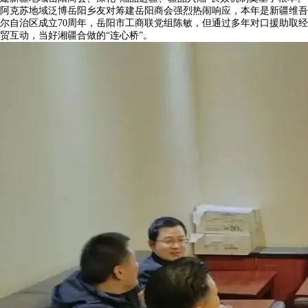
阿克苏地域泛博岳阳乡友对筹建岳阳商会强烈热闹响应，本年是新疆维吾
尔自治区成立70周年，岳阳市工商联党组陈敏，但通过多年对口援助取经
贸互动，当好湘疆合做的“连心桥”。