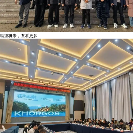
瞻望将来，查看更多