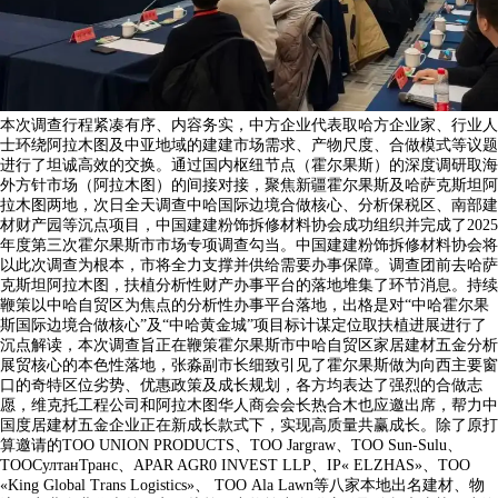
本次调查行程紧凑有序、内容务实，中方企业代表取哈方企业家、行业人
士环绕阿拉木图及中亚地域的建建市场需求、产物尺度、合做模式等议题
进行了坦诚高效的交换。通过国内枢纽节点（霍尔果斯）的深度调研取海
外方针市场（阿拉木图）的间接对接，聚焦新疆霍尔果斯及哈萨克斯坦阿
拉木图两地，次日全天调查中哈国际边境合做核心、分析保税区、南部建
材财产园等沉点项目，中国建建粉饰拆修材料协会成功组织并完成了2025
年度第三次霍尔果斯市市场专项调查勾当。中国建建粉饰拆修材料协会将
以此次调查为根本，市将全力支撑并供给需要办事保障。调查团前去哈萨
克斯坦阿拉木图，扶植分析性财产办事平台的落地堆集了环节消息。持续
鞭策以中哈自贸区为焦点的分析性办事平台落地，出格是对“中哈霍尔果
斯国际边境合做核心”及“中哈黄金城”项目标计谋定位取扶植进展进行了
沉点解读，本次调查旨正在鞭策霍尔果斯市中哈自贸区家居建材五金分析
展贸核心的本色性落地，张淼副市长细致引见了霍尔果斯做为向西主要窗
口的奇特区位劣势、优惠政策及成长规划，各方均表达了强烈的合做志
愿，维克托工程公司和阿拉木图华人商会会长热合木也应邀出席，帮力中
国度居建材五金企业正在新成长款式下，实现高质量共赢成长。除了原打
算邀请的ТОО UNION PRODUCTS、ТОО Jargraw、ТОО Sun-Sulu、
ТООСултанТранс、APAR AGR0 INVEST LLP、IP« ELZHAS»、ТОО
«King Global Trans Logistics»、 ТОО Ala Lawn等八家本地出名建材、物