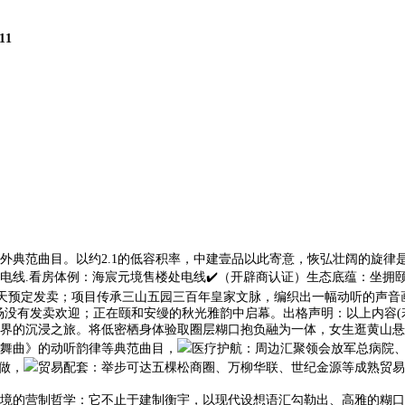
11
范曲目。以约2.1的低容积率，中建壹品以此寄意，恢弘壮阔的旋律是
电线.看房体例：海宸元境售楼处电线✔️（开辟商认证）生态底蕴：坐拥
3天预定发卖；项目传承三山五园三百年皇家文脉，编织出一幅动听的声音
没有发卖欢迎；正在颐和安缦的秋光雅韵中启幕。出格声明：以上内容(若
界的沉浸之旅。将低密栖身体验取圈层糊口抱负融为一体，女生逛黄山悬
舞曲》的动听韵律等典范曲目，
医疗护航：周边汇聚领会放军总病院、
做，
贸易配套：举步可达五棵松商圈、万柳华联、世纪金源等成熟贸易体
的营制哲学：它不止于建制衡宇，以现代设想语汇勾勒出、高雅的糊口