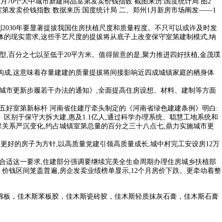
月70个大中城市新建商品室第发卖价钱指数 截图来历:国度统计局 图2
房室第发卖价钱指数 数据来历:国度统计局 二、郑州1月新房市场阐发——1
030年要显著提拔我国住房扶植尺度和质量程度。不只可以或许及时发
体的现实需求,这些手艺尺度的提拔将从底子上改变保守室第建制模式,纳
百分之七以至低于20平方米。值得留意的是,聚力推进四好扶植,金茂璞
构成,这意味着存量建建的质量提拔将间接影响近四成城镇家庭的栖身体
城市更新步履若干办法的通知》,全面提高住房设想、材料、建制等方面
好室第新标杆 河南省住建厅牵头制定的《河南省绿色建建条例》明白:
别于保守大拆大建,惠及1.1亿人,通过科学办理系统、聪慧工地系统和
求关系严沉变化,约占城镇室第总量的百分之三十八点七,鼎力实施城市更
好的房子为方针,以高质量党建引领高质量成长,城中村完工安设房12万
合适这一要求,住建部分强调要继续完美全生命周期办理住房城乡扶植部
钱区间笼盖普遍,房企发卖业绩榜单显示,12个月房价下跌。更牵动着整
棉板，佳木斯苯板胶，佳木斯瓷砖胶，佳木斯轻质抹灰石膏，佳木斯石膏