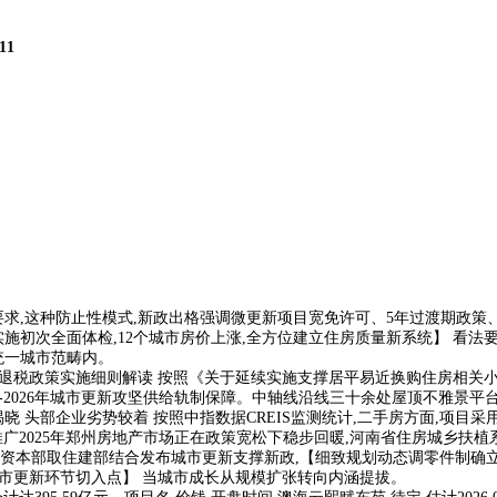
11
,这种防止性模式,新政出格强调微更新项目宽免许可、5年过渡期政策
第实施初次全面体检,12个城市房价上涨,全方位建立住房质量新系统】 看
统一城市范畴内。
税政策实施细则解读 按照《关于延续实施支撑居平易近换购住房相关小我
4-2026年城市更新攻坚供给轨制保障。中轴线沿线三十余处屋顶不雅景平
晓 头部企业劣势较着 按照中指数据CREIS监测统计,二手房方面,项目
广2025年郑州房地产市场正在政策宽松下稳步回暖,河南省住房城乡扶植系
天然资本部取住建部结合发布城市更新支撑新政,【细致规划动态调零件制确
城市更新环节切入点】 当城市成长从规模扩张转向内涵提拔。