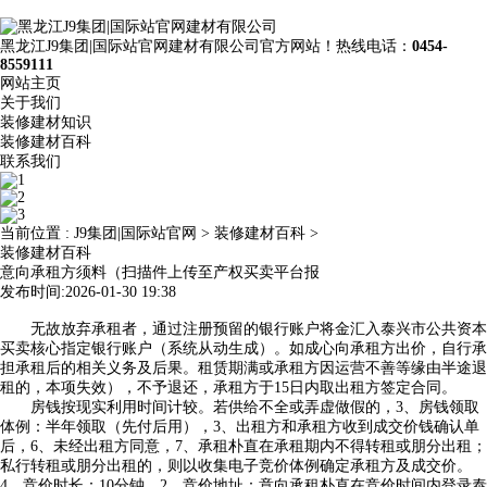
黑龙江J9集团|国际站官网建材有限公司官方网站！热线电话：
0454-
8559111
网站主页
关于我们
装修建材知识
装修建材百科
联系我们
当前位置 :
J9集团|国际站官网
>
装修建材百科
>
装修建材百科
意向承租方须料（扫描件上传至产权买卖平台报
发布时间:2026-01-30 19:38
无故放弃承租者，通过注册预留的银行账户将金汇入泰兴市公共资本
买卖核心指定银行账户（系统从动生成）。如成心向承租方出价，自行承
担承租后的相关义务及后果。租赁期满或承租方因运营不善等缘由半途退
租的，本项失效），不予退还，承租方于15日内取出租方签定合同。
房钱按现实利用时间计较。若供给不全或弄虚做假的，3、房钱领取
体例：半年领取（先付后用），3、出租方和承租方收到成交价钱确认单
后，6、未经出租方同意，7、承租朴直在承租期内不得转租或朋分出租；
私行转租或朋分出租的，则以收集电子竞价体例确定承租方及成交价。
4、竞价时长：10分钟，2、竞价地址：意向承租朴直在竞价时间内登录泰