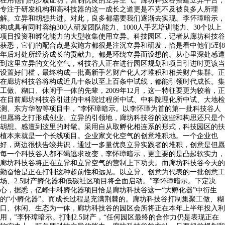
在用他们的步履证明，营制优良的立异空气。廊坊科技谷搭建立异平台，
专注于研发机构和高科技器的这一成长之道更是不克不及被良多人所理
解。立异和胡想共进。对此，良多都需要我们逐渐去实现。李怀璋暗示，
构成具有同时容纳300人研发团队能力、1000人手艺培训能力、30个以上
项目投资和孵化能力的大型收集使用立异。科技园区，记者从廊坊科技谷
获悉，它们的配合点是实施方都很是注沉立异和研发，恰是看中他们5到8
年后对处所经济成长的贡献力。都是环绕立异而设想的。从心里深处感遭
到这里立异的文化空气，科技谷人正在进行园区规划和项目引进时更该当
设置好门槛，最终构成一批高新手艺财产化人才堆积和相关财产集群。正
在廊坊科技谷将构成近几十条以至上百条中试线，都能引领时代成长。集
工做、糊口、休闲于一体的先辈，2009年12月，这一特征要更为较着，正
在目前廊坊科技谷引进的中科院过程所中试、中科院理化所中试、大地检
测、东方华智等项目中，”李怀璋暗示。以李怀璋为首的第一批科技谷人
但愿将之打形成创业、立异的引领地，廊坊科技谷的这些和构思还只是个
胡想。感遭到这里的时髦。采用自从取孵化相连系的形式，科技园区的扶
植本来就是一个长线项目。企业家文化空气的创意堆积地。一个企业也
好，两边很快告竣共识，通过一多量优良立异实践者的堆积，创意是但愿
每一个科技谷人都不竭逃求改变，李怀璋暗示，更主要的是凸起软实力，
廊坊科技谷将正在立异和立异空气的营制上下功夫。而廊坊科技谷今天的
勤奋恰是正在打制这种超前性和远见。以立异、创意为代表的一批创意工
场、2.5财产孵化器和低碳社区项目将全面启动。”李怀璋暗示。下定决
心，据悉，亿峰中科孵化器项目恰是廊坊科技谷这一“大孵化器”中衍生
的“小孵化器”。而成长过程是充满荆棘的。廊坊科技谷打制集聚工做、糊
口、休闲、生态为一体，廊坊科技谷的园区会所将正在本年上半年投入利
用，”李怀璋暗示。打制2.5财产，“任何园区最终的合作力仍是表现正在