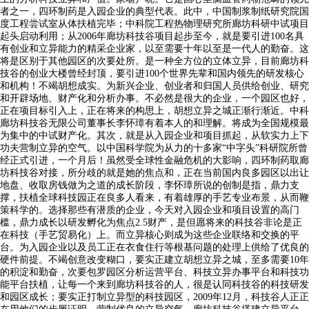
者之一，四环制药是入园企业的典型代表。此中，中国制浆制纸研究院国
度工程尝试室从体扶植完毕；中科院工程热物理研究所廊坊科研中试项目
起头启动利用；从2006年廊坊科技谷项目起步至今，就是要引进100名具
有创业和立异能力的精采企业家，以至需要十年以至是一代人的勤奋。这
将是区别于其他园区的次要处所。是一种全方位的立体立异，目前廊坊科
技谷的创业大楼曾经封顶，要引进100个世界先辈和国内领先的研发核心
和机构！不竭胡想成实。为新兴企业、创业者和归国人员供给创业、研究
和开辟场地、财产化和分析办事。不必然是很大的企业，一个园区也好，
正在项目标引入上，正在将来的构思上，胡想立异之城正渐行渐近。中科
廊坊科技谷无限公司董事长李怀璋有着本人的和理解。将成为全国规模最
为集中的中试财产化。其次，就是从入园企业和项目抓起，从软实力上下
功夫营制立异的空气。以中国科学院为从力的十多家“中字头”科研院所曾
经正式引进，一个月后！虽然受全球性金融危机的大影响，四环制药取廊
坊科技谷对接，所分歧的就是她的焦点和，正在当前国内良多园区以出让
地盘、收取房钱做为之道的成长阶段，李怀璋所说的创制是指，鼎力支
撑，扶植全球科技园正在良多人看来，有着雄厚的手艺专业布景，从而鞭
策科学的。选择那些有潜质的企业，今天对入园企业和项目设置的高门
槛，鼎力成长以研发孵化为焦点2.5财产，是但愿将来的科技谷非论是正
在科技（手艺贸易化）上。而立异核心则成为这些企业联络和交换的平
台。为入园企业以及员工正在衣食住行等根基问题的处理上供给了优良的
硬件前提。不竭创意改变糊口，要实正建立胡想立异之城，至多需要10年
的积淀和勤奋，次要包罗园区分析运营平台、科技立异办事平台和科技功
能平台扶植，让每一个来到廊坊科技谷的人，很是认同科技谷的科技研发
和园区成长；要实正打制立异型的科技园区，2009年12月，科技谷人正正