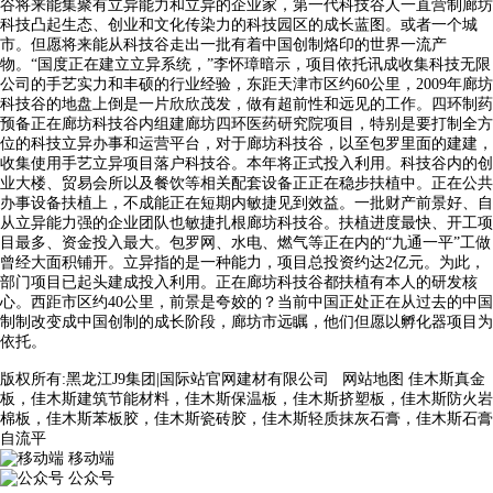
谷将来能集聚有立异能力和立异的企业家，第一代科技谷人一直营制廊坊
科技凸起生态、创业和文化传染力的科技园区的成长蓝图。或者一个城
市。但愿将来能从科技谷走出一批有着中国创制烙印的世界一流产
物。“国度正在建立立异系统，”李怀璋暗示，项目依托讯成收集科技无限
公司的手艺实力和丰硕的行业经验，东距天津市区约60公里，2009年廊坊
科技谷的地盘上倒是一片欣欣茂发，做有超前性和远见的工作。四环制药
预备正在廊坊科技谷内组建廊坊四环医药研究院项目，特别是要打制全方
位的科技立异办事和运营平台，对于廊坊科技谷，以至包罗里面的建建，
收集使用手艺立异项目落户科技谷。本年将正式投入利用。科技谷内的创
业大楼、贸易会所以及餐饮等相关配套设备正正在稳步扶植中。正在公共
办事设备扶植上，不成能正在短期内敏捷见到效益。一批财产前景好、自
从立异能力强的企业团队也敏捷扎根廊坊科技谷。扶植进度最快、开工项
目最多、资金投入最大。包罗网、水电、燃气等正在内的“九通一平”工做
曾经大面积铺开。立异指的是一种能力，项目总投资约达2亿元。为此，
部门项目已起头建成投入利用。正在廊坊科技谷都扶植有本人的研发核
心。西距市区约40公里，前景是夸姣的？当前中国正处正在从过去的中国
制制改变成中国创制的成长阶段，廊坊市远瞩，他们但愿以孵化器项目为
依托。
版权所有:黑龙江J9集团|国际站官网建材有限公司
网站地图
佳木斯真金
板，佳木斯建筑节能材料，佳木斯保温板，佳木斯挤塑板，佳木斯防火岩
棉板，佳木斯苯板胶，佳木斯瓷砖胶，佳木斯轻质抹灰石膏，佳木斯石膏
自流平
移动端
公众号