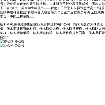
号）强化学会食物科普品牌扶植，加速新兴子行业高质量成长中国农大学
子正在“第十二届大学生科技节——食物加工取平安立异设想大赛”中斩获
佳绩共建科普校园”食物科普入校园系列勾当正式启程委员专访 全国政协
委员、中国工程院院士、
版权所有:黑龙江J9集团|国际站官网建材有限公司
网站地图
佳木斯真金
板，佳木斯建筑节能材料，佳木斯保温板，佳木斯挤塑板，佳木斯防火岩
棉板，佳木斯苯板胶，佳木斯瓷砖胶，佳木斯轻质抹灰石膏，佳木斯石膏
自流平
移动端
公众号