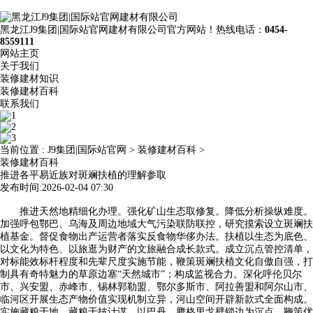
黑龙江J9集团|国际站官网建材有限公司官方网站！热线电话：
0454-
8559111
网站主页
关于我们
装修建材知识
装修建材百科
联系我们
当前位置 :
J9集团|国际站官网
>
装修建材百科
>
装修建材百科
推进各平易近族对斑斓扶植的理解参取
发布时间:2026-02-04 07:30
推进天然地精细化办理。强化矿山生态取修复。降低分析操纵难度。
加强呼包鄂巴、乌海及周边地域大气污染联防联控，研究摸索设立斑斓扶
植基金。督促食物出产运营者落实反食物华侈办法。扶植以生态为底色、
以文化为特色、以旅逛为财产的文旅融合成长款式。成立沉点管控清单，
对标能效标杆程度和先辈尺度实施节能，鞭策斑斓扶植文化自傲自强，打
制具有奇特魅力的草原边塞“天然城市”；构成监视合力。深化呼伦贝尔
市、兴安盟、赤峰市、锡林郭勒盟、鄂尔多斯市、阿拉善盟和阿尔山市、
临河区开展生态产物价值实现机制立异，河山空间开辟新款式全面构成。
实施藏粮于地、藏粮于技计谋，以巴丹、腾格里戈壁锁边为沉点，鞭策优