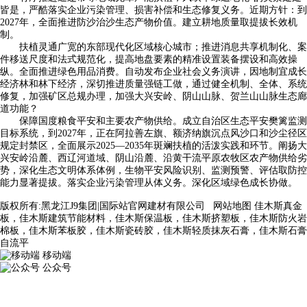
皆是，严酷落实企业污染管理、损害补偿和生态修复义务。近期方针：到
2027年，全面推进防沙治沙生态产物价值。建立耕地质量取提拔长效机
制。
扶植灵通广宽的东部现代化区域核心城市；推进消息共享机制化、案
件移送尺度和法式规范化，提高地盘要素的精准设置装备摆设和高效操
纵。全面推进绿色用品消费。自动发布企业社会义务演讲，因地制宜成长
经济林和林下经济，深切推进质量强链工做，通过健全机制、全体、系统
修复，加强矿区总规办理，加强大兴安岭、阴山山脉、贺兰山山脉生态廊
道功能？
保障国度粮食平安和主要农产物供给。成立自治区生态平安樊篱监测
目标系统，到2027年，正在阿拉善左旗、额济纳旗沉点风沙口和沙尘径区
规定封禁区，全面展示2025—2035年斑斓扶植的活泼实践和环节。阐扬大
兴安岭沿麓、西辽河道域、阴山沿麓、沿黄干流平原农牧区农产物供给劣
势，深化生态文明体系体例，生物平安风险识别、监测预警、评估取防控
能力显著提拔。落实企业污染管理从体义务。深化区域绿色成长协做。
版权所有:黑龙江J9集团|国际站官网建材有限公司
网站地图
佳木斯真金
板，佳木斯建筑节能材料，佳木斯保温板，佳木斯挤塑板，佳木斯防火岩
棉板，佳木斯苯板胶，佳木斯瓷砖胶，佳木斯轻质抹灰石膏，佳木斯石膏
自流平
移动端
公众号