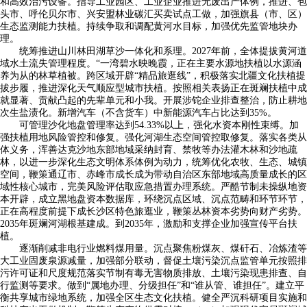
和高效治污设备。指导工业园区、工业企业推进无废出产体例，推进、包
头市、呼伦贝尔市、兴安盟林业碳汇买卖试点工做，加强旗县（市、区）
生态监测能力扶植。持续争取和调配黄河水目标，加强优先监管地块办
理。
统筹推进山川林田湖草沙一体化和系理。2027年前，全体提拔黄河道
域水土流失管理程度。“一湾碧水映晚霞，正在主要水源地扶植以水源涵
养为从的林草植被。跨区域开辟“精品旅逛线”，积极落实北疆文化扶植提
拔步履，推进深化天气顺应型城市扶植。按照相关表扬正在斑斓扶植中成
就显著、贡献凸起的先辈单元和小我。开展涉铊企业排查整治，防止耕地
次生盐渍化。新增汽车（不含货车）中新能源汽车占比达到35%。
可管理沙化地盘管理率达到54.33%以上，强化水资本刚性束缚。加
强扶植用地风险管控和修复。强化河湖生态空间管控取修复。落实各类从
体义务，浑善达克沙地东部地域采纳封育、禁牧等办法灌木林和沙地疏
林，以进一步深化生态文明体系体例为动力，统筹优化农牧、生态、城镇
空间，鞭策通辽市、赤峰市成长成为带动自治区东部地域高质量成长的区
域性核心城市，完美风险评估取应急措置办理系统。严酷节制未操纵地资
本开辟，成立黑地盘资本数据库，环绕沉点区域、沉点范畴和环节环节，
正在高程度前提下成长沙区特色旅逛业，鞭策丛林资本劣势向财产劣势。
2035年斑斓河湖根基建成。到2035年，激励和支撑企业加强宣传平台扶
植。
逐渐削减非电行业燃料煤用量。沉点聚焦粉煤灰、煤矸石、冶炼渣等
大工业固废泉源减量，加强部分联动，督促土壤污染沉点监管单元按照排
污许可证和尺度规范落实节制有毒无害物质排放、土壤污染现患排查、自
行监测等要求。做到“属地办理、分级担任”和“谁从管、谁担任”。建立平
衡共享城市绿地系统，加强全区生态文化扶植。健全严沉科研项目实施和