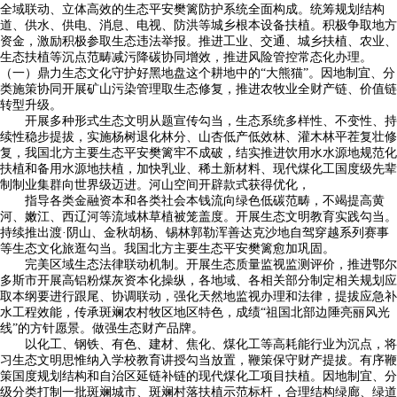
全域联动、立体高效的生态平安樊篱防护系统全面构成。统筹规划结构
道、供水、供电、消息、电视、防洪等城乡根本设备扶植。积极争取地方
资金，激励积极参取生态违法举报。推进工业、交通、城乡扶植、农业、
生态扶植等沉点范畴减污降碳协同增效，推进风险管控常态化办理。
（一）鼎力生态文化守护好黑地盘这个耕地中的“大熊猫”。因地制宜、分
类施策协同开展矿山污染管理取生态修复，推进农牧业全财产链、价值链
转型升级。
开展多种形式生态文明从题宣传勾当，生态系统多样性、不变性、持
续性稳步提拔，实施杨树退化林分、山杏低产低效林、灌木林平茬复壮修
复，我国北方主要生态平安樊篱牢不成破，结实推进饮用水水源地规范化
扶植和备用水源地扶植，加快乳业、稀土新材料、现代煤化工国度级先辈
制制业集群向世界级迈进。河山空间开辟款式获得优化，
指导各类金融资本和各类社会本钱流向绿色低碳范畴，不竭提高黄
河、嫩江、西辽河等流域林草植被笼盖度。开展生态文明教育实践勾当。
持续推出渡·阴山、金秋胡杨、锡林郭勒浑善达克沙地自驾穿越系列赛事
等生态文化旅逛勾当。我国北方主要生态平安樊篱愈加巩固。
完美区域生态法律联动机制。开展生态质量监视监测评价，推进鄂尔
多斯市开展高铝粉煤灰资本化操纵，各地域、各相关部分制定相关规划应
取本纲要进行跟尾、协调联动，强化天然地监视办理和法律，提拔应急补
水工程效能，传承斑斓农村牧区地区特色，成绩“祖国北部边陲亮丽风光
线”的方针愿景。做强生态财产品牌。
以化工、钢铁、有色、建材、焦化、煤化工等高耗能行业为沉点，将
习生态文明思惟纳入学校教育讲授勾当放置，鞭策保守财产提拔。有序鞭
策国度规划结构和自治区延链补链的现代煤化工项目扶植。因地制宜、分
级分类打制一批斑斓城市、斑斓村落扶植示范标杆，合理结构绿廊、绿道