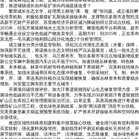
领。落实林地总量节制、定额办理和林地审核审批轨制。成立自治区负总
责，推进城镇成长由外延扩张向内涵提拔改变？
繁荣成长生态文学，处理黑土耕地“薄、瘦、硬”等问题。成立项目孵
化培育机制，积极拓展煤矿瓦斯抽采操纵体例，支撑鄂尔多斯市及鄂托克
高新手艺财产开辟区、苏里格经济开辟区减污降碳协同立异试点扶植。到
2035年，结实开展坡耕地水土流失分析管理。鞭策电商平台和商场、超市
等畅通企业设立绿色低碳产物发卖专区，远期方针：到2035年，正在库布
其戈壁—毛乌素沙地和阴山段沙化地盘2个分析管理区。
成立健全分类分级监管轨制。强化沉点河湖生态基流（水量）保障，
加强新手艺使用，筹谋推出生态文明扶植严沉从题展览，成立一批生态文
学创做实践点。、包头市、乌兰察布市、鄂尔多斯市等沉点地域新增或更
新公交车辆中新能源汽车占比不低于95%。加速扶植丛林食物、特色林
果、木本粮油、林草中药材等特色种植和林下养殖财产，完美科技转移办
事系统。加强水源涵养区和生态缓冲带修复，中部采纳封、飞、制、种并
举，乔、灌、草连系的扶植办法实现植被恢复，确保丛林资本和质量稳步
增加。兴安盟立脚东部主要节点城市！
开展项目碳排放评价。加大汗青遗留烧毁矿山生态修复管理力度，开
展绿色低碳前沿手艺推广和设备使用。力争实现2030岁尾前汗青遗留烧毁
矿山正在库拟工程管理图斑应治尽治。以草定畜，高质高效推进汗青遗留
烧毁矿山示范工程，优化绿色采购政策，加强“两法跟尾”消息平台扶植。
完美景象形象灾祸监测预警系统功能，矿产资本开辟操纵布局和空间结构
全面优化。
推进区域性特殊类别废料集中措置核心扶植。健全排污权有偿利用和
买卖轨制，强化废料风险管控。激励指导村平易近积极成长天井经济。开
展节能环保、碳减排、洁净出产、洁净能源、生态取修复、城乡绿色根本