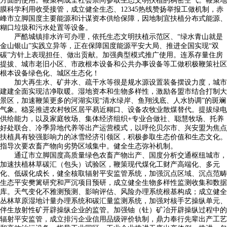
方面的使用。鞭策构成全社会崇尚参取生态文明扶植的稠密空气。鞭策地
膜科学利用收受接管，成立健全生态、12345热线赞扬举报工做机制，赤
峰市立脚国度主要能源和计谋资本供给保障，因地制宜扶植分布式能源、
糊口垃圾和污水处置等设备。
严酷城镇排水许可办理，依托生态文明扶植示范区、“绿水青山就是
金山银山”实践立异等，正在保障国度能源平安大局、推进全国实现“双
碳”方针上表现担任、做出贡献。加强典型模式推广使用。连系存量住房
提拔、城市老旧小区、市政根本设备和公共办事设备等工做积极鞭策社区
根本设备绿色化、城区生态化！
加大再生水、矿井水、疏干水等很是规水源设置装备摆设力度，城市
建建全面实现洁净取暖。湿地资本和生物多样性，激励各盟市结合打制大
景区，加速鞭策更多的河湖实现“清水绿岸、鱼翔浅底、人水协调”的斑斓
气象。稳妥推进农村牧区居平易近糊口、设备农牧业散煤替代。提拔绿电
供给能力，以及家庭牧场、集体经济组织+专业合做社、聪慧牧场、托养
好处联合、冷季异地代养等出产运营模式，以呼伦贝尔市、兴安盟为焦点
扶植具有较强影响力的冰雪经济引领区，积极参取生态价值和生态文化。
指导次要农畜产物向劣势区域集中。健全生态弥补机制。
通辽市立脚国度高质量绿色农畜产物出产、国度分析交通枢纽城市，
加速扶植林草碳汇（包头）试验区，鞭策现代煤化工财产高端化、多元
化、低碳化成长，健全核取辐射平安监管系统，加强沉点区域、沉点范畴
生态平安樊篱研究和严沉项目预研，成立健全生物多样性监测收集和数据
库。天气变化不雅测预测、影响评估、风险办理系统根基构成；成立健全
丛林草原湿地计量办理系统和碳汇量监测系统，加强对核手艺操纵单元、
伴生放射性矿开辟操纵企业的监管。加强铀（钍）矿冶开辟操纵过程中的
辐射平安监管，成立排污企业信用品级评价轨制，鼎力奉行先辈出产工艺