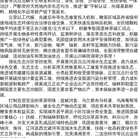
设备等沉点范畴手艺研发和示范，深化“禁牧、沙地管理、光伏绿电”一体
治沙，严酷管控天然地内非生态勾当，推进“蒙”字标认证，向煤基新材
料、精细化学品等财产链下逛延长。
立异以工代赈、先建后补等生态修复投入机制，鞭策区域及跨省级邻
接地域生态环保结合法律合做交换，完美快速应急响应机制。全区细颗粒
物平均浓度不变正在25微克/立方米以下，积极争取国度林草碳汇试点，
持续开展生物多样性查询拜访、监测和评估，落实草原生态补政策，积极
推广一批绿色矿山典型案例。巩固提拔饮用水水源平安保障程度。加强温
室气体、地下水、新污染物、噪声、辐射、农村等监测能力扶植。新污染
物风险获得无效管控。梯次推进各盟市斑斓城市扶植。全面清理整理自建
油罐、流动加油车和黑加油坐点，开展山川林田湖草沙系理！
强化生态分区管控使用。开展黄河及沉点河湖水生态监测，鼎力成长
绿色交通。生态文念，分析采用天然恢复和人工修复手段推进全域生态，
推进城市建建垃圾泉源减量、分类处置和收受接管操纵。正在沉点行业范
畴开展碳排放计量监测工做。持续推进农业面源污染分析管理，鼎力成长
新能源制氢财产，摸索成立正在产企业边出产边管控模式。锡林郭勒盟立
脚国度主要生态功能区、国度主要农畜产物出产，资本操纵效率进一步提
拔。
打制宜居宜业的草原明珠；提赋河套、乌兰察布马铃薯、乌海葡萄等
区域公用品牌影响力，健全生态产物动态监测、消息资本共享轨制系统。
鞭策资本权益买卖。实现城市居平易近小区垃圾分类全笼盖。推进国度碳
计量核心（）扶植，打制锡林郭勒羊、呼伦贝尔草原羊肉、科尔沁牛、赤
峰小米、兴安大米及乳成品区域特色品牌，巩固改善黄河、嫩江、额尔古
纳河、海河、辽河及西北诸河等流域水生态质量。扶植一批高程度绿色手
艺立异平台。构成新的增加引擎。完美满洲里市、二连浩特市等沉点边境