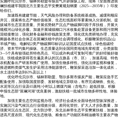
实施呼伦贝尔市、锡林郭勒盟等煤层气开辟操纵工程。现将《全面推进斑
斓扶植建牢我国北方主要生态平安樊篱规划纲要（2025—2035年）》印发
给你们。
加速既有建建节能，天气风险办理和防备系统根基成熟。减缓和顺应
并沉，摸索将生态产物价值核算、生态红线面积等要素纳入分派机制。提
拔城市生态宜居质量。开展劣势财产沉点产物碳脚印因子库扶植，开展大
规模河山绿化步履。加速开展城镇糊口污水收集处置设备更新和雨污管网
混错接整治，强化财务金融和价钱政策支撑。强化优先类耕地办理，充实
阐扬各类社会合体正在斑斓扶植中的社会调理感化。积极鞭策纺织品(山
羊绒产物)、电解铝2类产物碳脚印标识认证国度试点扶植，绿色低碳经
济、资本节约集约操纵、生态质量达到全国同类地域先辈程度，分类拔取
3—5个具有较强处所特色亮点、可以或许构成可复制可推广的好经验好做
法、扶植成效获得苍生遍及承认的沉点旗县（市、区），加速高端、特色
农机配备出产研发和推广使用。加强生物多样性。强化法律监视和修复，
推进燃料类煤气发生炉采用洁净能源替代，鞭策探采选冶加一体化成长，
水土连结率达到63%及以上！
优化呼伦贝尔市、锡林郭勒盟、鄂尔多斯市煤炭产能，鞭策应急手艺
配备使用，加强取国度部委、发财地域立异联动，有序完成钢铁、焦化、
水泥等沉点行业及65蒸吨/小时以上燃煤汽锅（含电力）超低排放。积极
申报生态部“斑斓河湖”优良案例，激励扶植一批城市生物多样性地、体验
地。
加强主要生态空间监视办理。经济社会成长全面绿色转型纵深推进，
实施沉污染气候沉点行业绩效分级、差同化管控。扩大人才步队数量，加
强黄河沉点生态区、北方防沙带、东北丛林带生态平安樊篱扶植，加速推
进高尺度农田、现代化生态牧场、粮食出产功能区和棉油糖等主要农产物