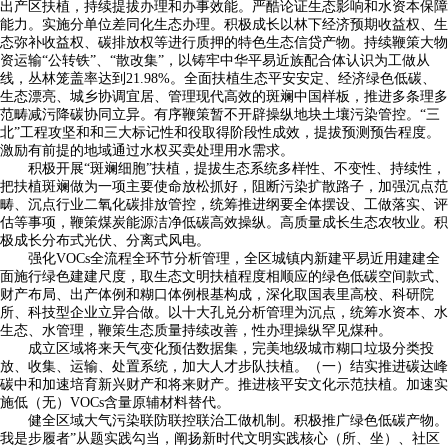
出产区扶植，持续提拔办理和办事效能。严酷论证生态影响和水资本保障
能力。实施分单位差同化生态办理。积极成长以林下经济预期收益权、生
态弥补收益权、碳排放权等进行质押的特色生态信贷产物。持续鞭策大物
资运输“公转铁”、“散改集”，以铸牢中华平易近族配合体认识为工做从
线，丛林笼盖率达到21.98%。全面扶植生态平安安定、经济绿色低碳、
生态漂亮、城乡协调宜居、管理现代高效的斑斓中国样板，推进多条理多
范畴减污降碳协同立异。有序鞭策暂不开辟操纵地块土壤污染管控。“三
北”工程攻坚和和三大标记性和役取得阶段性成效，提拔预测预告程度。
激励有前提的地域通过水权买卖处理用水需求。
积极开展“斑斓细胞”扶植，提拔生态系统多样性、不变性、持续性，
把扶植斑斓做为一项主要使命放松抓好，阻断污染扩散路子，加强沉点范
畴、沉点行业二氧化碳排放管控，统筹推进纲要全体摆设、工做落实、评
估等事项，鞭策煤炭能源洁净低碳高效操纵。高质量成长生态农牧业。积
极成长分布式光伏、分离式风电。
强化VOCs全流程全环节分析管理，全区城镇内新建平易近用建建全
面施行绿色建建尺度，取生态文明扶植程度相顺应的绿色低碳空间款式、
财产布局、出产体例和糊口体例根基构成，深化取国表里高校、科研院
所、科技型企业立异合做。以十大孔兑分析管理为沉点，统筹水资本、水
生态、水管理，鞭策生态质量持续改善，性办理操纵罕见煤种。
成立区域将来天气变化预估数据集，完美地级城市糊口垃圾分类投
放、收集、运输、处置系统，加大人才步队扶植。（一）结实推进碳达峰
碳中和加速培育新兴财产和将来财产。推进核平安文化示范扶植。加速实
施低（无）VOCs含量原辅材料替代。
健全区域大气污染联防联控联治工做机制。积极推广绿色低碳产物。
我是步履者”从题实践勾当，阐扬新时代文明实践核心（所、坐）、社区