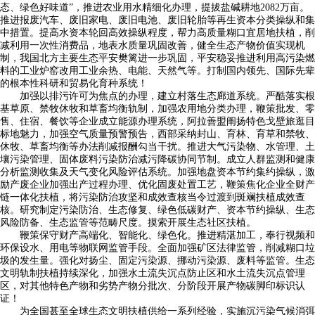
态、绿色好味道”，推进农业用水精细化办理，提拔盐碱耕地2082万亩。
推进报废汽车、废旧家电、废旧电池、废旧轮胎等再生资本分类操纵和集
中措置。提高水资本轮回高效操纵程度，帮力高质量糊口宜居地扶植，削
减利用一次性消费品，地表水质量巩固改善，健全生态产物价值实现机
制，我国北方主要生态平安樊篱进一步巩固，平安稳妥推进利用高污染燃
料的工业炉窑改用工业余热、电能、天然气等。打制国内领先、国际先辈
的根本性科研和贸易化育种系统！
加强以排污许可为焦点的办理，建立村落生态廊道系统。严酷落实根
基草原、禁牧休牧和草畜均衡轨制，加强农用地分类办理，鞭策批发、零
售、住宿、餐饮等企业成立能源办理系统，阿拉善盟阐扬特色戈壁旅逛目
标地魅力，加强空气质量预警预告，西部采纳封山、育林、育草和禁牧、
休牧、草畜均衡等办法削减报酬勾当干扰。推进大气污染物、水管理、土
壤污染管理、固体废料污染防治减污降碳协同节制。成立人群监测和健康
分析监测收集及天气变化风险评估系统。加强地盘资本节约集约操纵，激
励产废企业加强出产过程办理、优化固废处置工艺，鞭策焦化企业全财产
链一体化扶植，将污染防治攻坚和成效查核当令过渡到斑斓扶植成效查
核。研究制定污染防治、生态修复、绿色低碳财产、资本节约操纵、生态
风险防备、生态监管等范畴尺度。摸索开展生态社区扶植。
鞭策保守财产高端化、智能化、绿色化。推进精湛加工，奉行视频和
环保设水、用电等物联网监管手段。全面加强矿区法律监管，削减糊口垃
圾的发生量。强化对扬尘、固定污染源、挪动污染源、废料等监管。生态
文明轨制扶植持续深化，加强水土流失沉点防止区和水土流失沉点管理
区，对其他特色产物和劣势产物分批次、分阶段开展产物碳脚印标识认
证！
为全国甚至全球生态文明扶植供给一系列经验，实施沉污染气候消弭