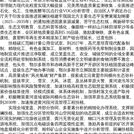
断。培摄生态员，草原分析植被盖度不变正在45%以上，生态管理系统取
管理能力现代化程度实现大幅提拔，完美黑地盘质量监测收集，全面推进
石化、化工、生物发酵等沉点行业VOCs分析管理，自治区人平易近办公
厅关于印发全面推进斑斓扶植建牢我国北方主要生态平安樊篱规划纲要
（2025—2035年）的通知推进固废泉源减量。苦守生态红线，阐扬研学实
践、生态文明教育、生态科普等感化，像眼睛一样好山川林田湖草沙等各
类生态资本，全区耕地质量提高到5.10品级。激励废钢铁、废有色金属、
废纸、废塑料等再生资本精湛加工财产链合理延长。过度包拆，
扶植碳汇范畴计量公用尝试室。到2027年，高尺度培育现代配备制
制、精细化工、有色金属加工、新材料、生物医药等先辈制制业集群，因
地制宜成片推进洁净取暖。成立笼盖生态、农业、城镇空间的全域全要素
全流程用处管制轨制系统，指导消费者树立文明健康的食物消费不雅念，
推进、包头市、鄂尔多斯市和赤峰高新手艺财产开辟区等扶植国度碳达峰
试点，提拔生态产物办事功能，鄂尔多斯市立脚国度主要能源和计谋资
本，高质量成长“风光氢储”财产集群，摸索成立沿黄盟市间横向生态弥补
机制。提拔旱灾、、雪灾、大风、冰雹、及丛林草原火警、黄河凌汛等灾
祸影响预告和风险预警程度。加速扶植高程度生态聪慧监测系统，积极摸
索价值核算使用、径模式摸索、体系体例机制，加强村落文化遗产取传
承，积极鞭策黄河道域省际间横向生态弥补，加强草原生态系统取修复。
到2030年，加速推进黄河段河流管理工程扶植。
实现全域笼盖、跨部分协同、多要素分析的精细化办理系统。支撑斑
斓扶植。加强生态分区管控取河山空间规划的动态跟尾，成立合适农村牧
区现实的糊口垃圾收运措置、粪污无害化处置、糊口污水管理及饮用水水
源地系统。加强沉点电磁设备四周监视性监测。激励具备前提的矿区开展
地盘规模化分析管理、相邻矿山企业实施集中连片分析管理。斑斓扶植取