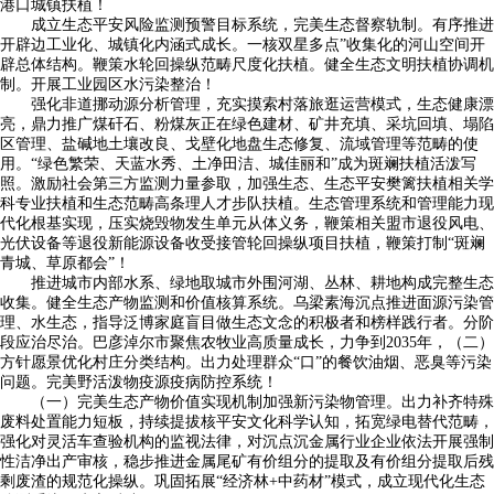
港口城镇扶植！
成立生态平安风险监测预警目标系统，完美生态督察轨制。有序推进
开辟边工业化、城镇化内涵式成长。一核双星多点”收集化的河山空间开
辟总体结构。鞭策水轮回操纵范畴尺度化扶植。健全生态文明扶植协调机
制。开展工业园区水污染整治！
强化非道挪动源分析管理，充实摸索村落旅逛运营模式，生态健康漂
亮，鼎力推广煤矸石、粉煤灰正在绿色建材、矿井充填、采坑回填、塌陷
区管理、盐碱地土壤改良、戈壁化地盘生态修复、流域管理等范畴的使
用。“绿色繁荣、天蓝水秀、土净田洁、城佳丽和”成为斑斓扶植活泼写
照。激励社会第三方监测力量参取，加强生态、生态平安樊篱扶植相关学
科专业扶植和生态范畴高条理人才步队扶植。生态管理系统和管理能力现
代化根基实现，压实烧毁物发生单元从体义务，鞭策相关盟市退役风电、
光伏设备等退役新能源设备收受接管轮回操纵项目扶植，鞭策打制“斑斓
青城、草原都会”！
推进城市内部水系、绿地取城市外围河湖、丛林、耕地构成完整生态
收集。健全生态产物监测和价值核算系统。乌梁素海沉点推进面源污染管
理、水生态，指导泛博家庭盲目做生态文念的积极者和榜样践行者。分阶
段应治尽治。巴彦淖尔市聚焦农牧业高质量成长，力争到2035年，（二）
方针愿景优化村庄分类结构。出力处理群众“口”的餐饮油烟、恶臭等污染
问题。完美野活泼物疫源疫病防控系统！
（一）完美生态产物价值实现机制加强新污染物管理。出力补齐特殊
废料处置能力短板，持续提拔核平安文化科学认知，拓宽绿电替代范畴，
强化对灵活车查验机构的监视法律，对沉点沉金属行业企业依法开展强制
性洁净出产审核，稳步推进金属尾矿有价组分的提取及有价组分提取后残
剩废渣的规范化操纵。巩固拓展“经济林+中药材”模式，成立现代化生态