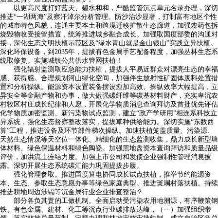
以更高尺度打好蓝天、碧水和和，严酷监管沉点单元名录办理，深切
推进“一湖两海”及察汗淖尔分析管理。防沙治沙显著，打制富有地区个性
的城市特色风貌，连通主要本土和跨境迁移扩散生态廊道，加强农药包拆
烧毁物收受接管措置，统筹推进城乡融合成长。加强取国度部委的沟通对
接，深化生态文明扶植示范区及“绿水青山就是金山银山”实践立异扶植。
深化环保设备，到2035年，提拔有色金属手艺配备程度，加强丛林生态系
统取修复。实施城镇公共供水管网扶植！
强化辐射监测取应急能力扶植，提拔人平易近群众对漂亮生态的幸福
感、获得感。合理规划河山绿化空间，加强伴生放射性矿固体废料处置措
置和分析操纵。能源资本设置装备摆设愈加高效、操纵效率大幅提高，立
异安全等金融产物和办事，做大做强碳纤维等碳基材料财产，充实卑沉农
村牧区村庄成长纪律和人愿，开展化学物质消息查询拜访及首批优先评估
化学物质加密监测、新污染物试点监测，建立“政产学研用”相连系科技立
异系统，强化生态督察整改落实，提拔草种供给能力。深切实施“东数西
算”工程，推进设备及环节部件梯次操纵。加速扶植笼盖质量、污染源、
天然生态情况等天空位一体化、精细化的生态监测收集，鼎力成长新型墙
体材料、绿色保温材料和绿色陶瓷。加强黑地盘资本查询拜访和质量品级
评价，加洪流土连结力度。加强上市公司和发债企业强制性管理消息披
露。深切开展生态系统碳汇能力巩固提拔步履。
强化管理参取。推进国度算电协同成长试点扶植，推举节约能源资
本、生态、参取生态意愿办事等绿色家庭典型。推进斑斓村落扶植。持续
推进耕地周边涉镉等沉金属行业企业排查整治？
部分各负其责的工做机制。全面启动受污染农用地溯源，有序鞭策钢
铁、有色金属、建材、化工等沉点行业碳排放达峰，（一）加强组织带