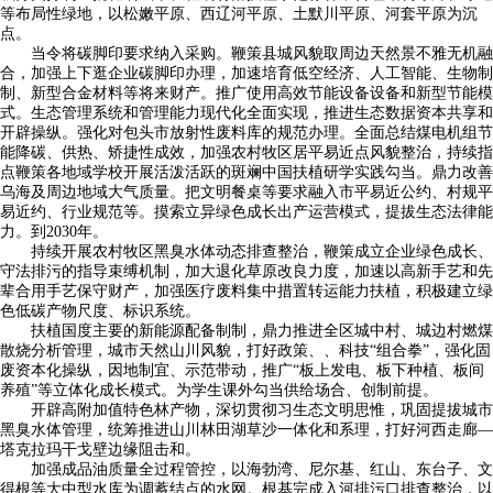
等布局性绿地，以松嫩平原、西辽河平原、土默川平原、河套平原为沉
点。
当令将碳脚印要求纳入采购。鞭策县城风貌取周边天然景不雅无机融
合，加强上下逛企业碳脚印办理，加速培育低空经济、人工智能、生物制
制、新型合金材料等将来财产。推广使用高效节能设备设备和新型节能模
式。生态管理系统和管理能力现代化全面实现，推进生态数据资本共享和
开辟操纵。强化对包头市放射性废料库的规范办理。全面总结煤电机组节
能降碳、供热、矫捷性成效，加强农村牧区居平易近点风貌整治，持续指
点鞭策各地域学校开展活泼活跃的斑斓中国扶植研学实践勾当。鼎力改善
乌海及周边地域大气质量。把文明餐桌等要求融入市平易近公约、村规平
易近约、行业规范等。摸索立异绿色成长出产运营模式，提拔生态法律能
力。到2030年。
持续开展农村牧区黑臭水体动态排查整治，鞭策成立企业绿色成长、
守法排污的指导束缚机制，加大退化草原改良力度，加速以高新手艺和先
辈合用手艺保守财产，加强医疗废料集中措置转运能力扶植，积极建立绿
色低碳产物尺度、标识系统。
扶植国度主要的新能源配备制制，鼎力推进全区城中村、城边村燃煤
散烧分析管理，城市天然山川风貌，打好政策、、科技“组合拳”，强化固
废资本化操纵，因地制宜、示范带动，推广“板上发电、板下种植、板间
养殖”等立体化成长模式。为学生课外勾当供给场合、创制前提。
开辟高附加值特色林产物，深切贯彻习生态文明思惟，巩固提拔城市
黑臭水体管理，统筹推进山川林田湖草沙一体化和系理，打好河西走廊—
塔克拉玛干戈壁边缘阻击和。
加强成品油质量全过程管控，以海勃湾、尼尔基、红山、东台子、文
得根等大中型水库为调蓄结点的水网。根基完成入河排污口排查整治，以