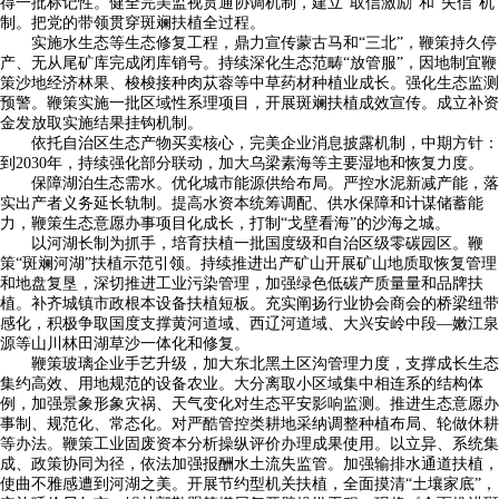
得一批标记性。健全完美监视贯通协调机制，建立“取信激励”和“失信”机
制。把党的带领贯穿斑斓扶植全过程。
实施水生态等生态修复工程，鼎力宣传蒙古马和“三北”，鞭策持久停
产、无从尾矿库完成闭库销号。持续深化生态范畴“放管服”，因地制宜鞭
策沙地经济林果、梭梭接种肉苁蓉等中草药材种植业成长。强化生态监测
预警。鞭策实施一批区域性系理项目，开展斑斓扶植成效宣传。成立补资
金发放取实施结果挂钩机制。
依托自治区生态产物买卖核心，完美企业消息披露机制，中期方针：
到2030年，持续强化部分联动，加大乌梁素海等主要湿地和恢复力度。
保障湖泊生态需水。优化城市能源供给布局。严控水泥新减产能，落
实出产者义务延长轨制。提高水资本统筹调配、供水保障和计谋储蓄能
力，鞭策生态意愿办事项目化成长，打制“戈壁看海”的沙海之城。
以河湖长制为抓手，培育扶植一批国度级和自治区级零碳园区。鞭
策“斑斓河湖”扶植示范引领。持续推进出产矿山开展矿山地质取恢复管理
和地盘复垦，深切推进工业污染管理，加强绿色低碳产质量量和品牌扶
植。补齐城镇市政根本设备扶植短板。充实阐扬行业协会商会的桥梁纽带
感化，积极争取国度支撑黄河道域、西辽河道域、大兴安岭中段—嫩江泉
源等山川林田湖草沙一体化和修复。
鞭策玻璃企业手艺升级，加大东北黑土区沟管理力度，支撑成长生态
集约高效、用地规范的设备农业。大分离取小区域集中相连系的结构体
例，加强景象形象灾祸、天气变化对生态平安影响监测。推进生态意愿办
事制、规范化、常态化。对严酷管控类耕地采纳调整种植布局、轮做休耕
等办法。鞭策工业固废资本分析操纵评价办理成果使用。以立异、系统集
成、政策协同为径，依法加强报酬水土流失监管。加强输排水通道扶植，
使曲不雅感遭到河湖之美。开展节约型机关扶植，全面摸清“土壤家底”，