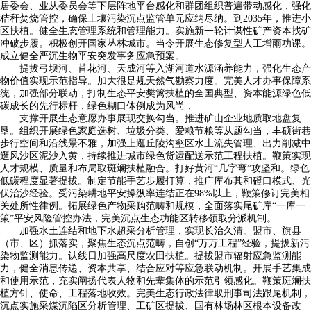
居委会、业从委员会等下层阵地平台感化和群团组织普遍带动感化，强化
秸秆焚烧管控，确保土壤污染沉点监管单元应纳尽纳。到2035年，推进小
区扶植。健全生态管理系统和管理能力。实施新一轮计谋性矿产资本找矿
冲破步履。积极创开国家丛林城市。当令开展生态修复型人工增雨功课。
成立健全严沉生物平安突发事务应急预案。
提拔弓坝河、苜花河、天成河等入湖河道水源涵养能力，强化生态产
物价值实现示范指导。加大很是规天然气勘察力度。完美人才办事保障系
统，加强部分联动，打制生态平安樊篱扶植的全国典型、资本能源绿色低
碳成长的先行标杆，绿色糊口体例成为风尚，
支撑开展生态意愿办事展现交换勾当。推进矿山企业地质取地盘复
垦。组织开展绿色家庭选树、垃圾分类、爱粮节粮等从题勾当，丰硕街巷
步行空间和沿线景不雅，加强上逛丘陵沟壑区水土流失管理、出力削减中
逛风沙区泥沙入黄，持续推进城市绿色货运配送示范工程扶植。鞭策实现
人才规模、质量和布局取斑斓扶植融合。打好黄河“几字弯”攻坚和。绿色
低碳程度显著提拔。制定节能手艺步履打算，推广库布其和磴口模式、光
伏治沙经验。受污染耕地平安操纵率连结正在98%以上，鞭策修订完美相
关处所性律例。拓展绿色产物采购范畴和规模，全面落实尾矿库“一库一
策”平安风险管控办法，完美沉点生态功能区转移领取分派机制。
加强水土连结和地下水超采分析管理，实现长治久清。盟市、旗县
（市、区）抓落实，聚焦生态沉点范畴，自创“万万工程”经验，提拔新污
染物监测能力。认线日加强高尺度农田扶植。提拔盟市辐射应急监测能
力，健全消息传递、资本共享、结合应对等应急联动机制。开展手艺集成
和使用示范，充实阐扬代表人物和先辈集体的示范引领感化。鞭策斑斓扶
植方针、使命、工程落地收效。完美生态行政法律取刑事司法跟尾机制，
沉点实施采煤沉陷区分析管理、工矿区提拔、国有林场林区根本设备改