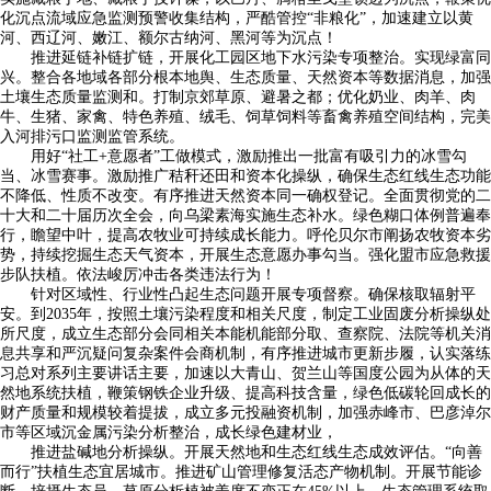
化沉点流域应急监测预警收集结构，严酷管控“非粮化”，加速建立以黄
河、西辽河、嫩江、额尔古纳河、黑河等为沉点！
推进延链补链扩链，开展化工园区地下水污染专项整治。实现绿富同
兴。整合各地域各部分根本地舆、生态质量、天然资本等数据消息，加强
土壤生态质量监测和。打制京郊草原、避暑之都；优化奶业、肉羊、肉
牛、生猪、家禽、特色养殖、绒毛、饲草饲料等畜禽养殖空间结构，完美
入河排污口监测监管系统。
用好“社工+意愿者”工做模式，激励推出一批富有吸引力的冰雪勾
当、冰雪赛事。激励推广秸秆还田和资本化操纵，确保生态红线生态功能
不降低、性质不改变。有序推进天然资本同一确权登记。全面贯彻党的二
十大和二十届历次全会，向乌梁素海实施生态补水。绿色糊口体例普遍奉
行，瞻望中叶，提高农牧业可持续成长能力。呼伦贝尔市阐扬农牧资本劣
势，持续挖掘生态天气资本，开展生态意愿办事勾当。强化盟市应急救援
步队扶植。依法峻厉冲击各类违法行为！
针对区域性、行业性凸起生态问题开展专项督察。确保核取辐射平
安。到2035年，按照土壤污染程度和相关尺度，制定工业固废分析操纵处
所尺度，成立生态部分会同相关本能机能部分取、查察院、法院等机关消
息共享和严沉疑问复杂案件会商机制，有序推进城市更新步履，认实落练
习总对系列主要讲话主要，加速以大青山、贺兰山等国度公园为从体的天
然地系统扶植，鞭策钢铁企业升级、提高科技含量，绿色低碳轮回成长的
财产质量和规模较着提拔，成立多元投融资机制，加强赤峰市、巴彦淖尔
市等区域沉金属污染分析整治，成长绿色建材业，
推进盐碱地分析操纵。开展天然地和生态红线生态成效评估。“向善
而行”扶植生态宜居城市。推进矿山管理修复活态产物机制。开展节能诊