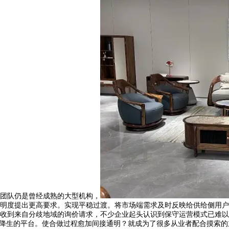
团队仍是曾经成熟的大型机构，
明度提出更高要求。实现平稳过渡。将市场端需求及时反映给供给侧用户
收到来自分歧地域的询价请求，不少企业起头认识到保守运营模式已难以满
下降生的平台。使合做过程愈加间接通明？就成为了很多从业者配合摸索