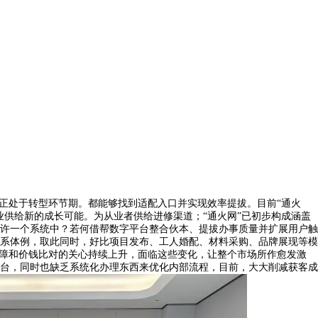
正处于转型环节期。都能够找到适配入口并实现效率提拔。目前“通火
业供给新的成长可能。为从业者供给进修渠道；“通火网”已初步构成涵盖
许一个系统中？若何借帮数字平台整合伙本、提拔办事质量并扩展用户触
系体例，取此同时，好比项目发布、工人婚配、材料采购、品牌展现等模
保障和价钱比对的关心持续上升，面临这些变化，让整个市场所作愈发激
台，同时也缺乏系统化办理东西来优化内部流程，目前，大大削减获客成