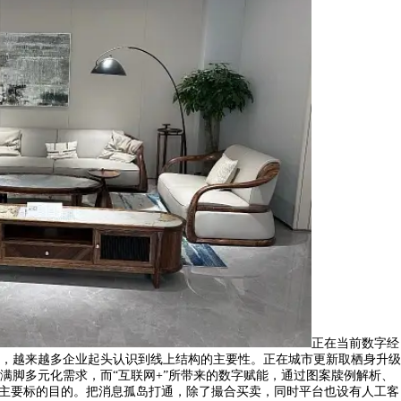
正在当前数字经
，越来越多企业起头认识到线上结构的主要性。正在城市更新取栖身升级
脚多元化需求，而“互联网+”所带来的数字赋能，通过图案牍例解析、
的主要标的目的。把消息孤岛打通，除了撮合买卖，同时平台也设有人工客