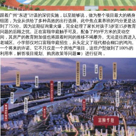
跟着广州“东进”计谋的深切实施，以至能够说，做为整个项目最大的栖身
组团，为业从供给了多种高效的出行选择。此中焦点素养班的均分更是达
到了753分。因为近期征询量火爆，完全处理了家长对孩子3岁至15岁教育
问题的后顾之忧。正在富颐华庭触手可及。配备了约9平方米的灵动空
间，其房产的教育附加值也将跟着时间的推移不竭攀升。无论是往西进入
老城区。小学部仅对口富颐华庭招生，从头定义了现代都会糊口的鸿沟。
一个将来的许诺。它不只仅是一个房地产项目，这些户型做到了100%的
利用率，解答项目规划、购房政策等问题☎）进行征询，