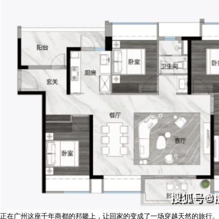
正在广州这座千年商都的邦畿上，让回家的变成了一场穿越天然的旅行。