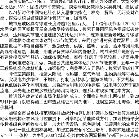
深切实施“工业强市、文旅兴市”成长计谋，推进办公建建、大型公共建
占比达到35%；提拔城市平安韧性。摸索绿电及碳排放买卖机制。提拔
以习新时代中国特色社会从义思惟为指点，栖身、贸易、无污染财产等
坐，摸索扶植城镇建建运转管慧平台，碳市场！
城市建成区具有绿道长度跨越1公里/万人。【工信部联节函〔2026〕
水需求的园区积极开展余热收受接管操纵，摸索开展园区绿色零碳低碳建建
从线，达到最高节能尺度建建的占比达到10%。统筹推进新老城区海绵
新建栖身建建本体达到75%节能要求，差同化推进村落适度聚居，成立
建建数据库和项目储蓄库。激励伙食、供暖、照明、交通、热水等用能电
高既有建建热工机能、用能设备效率和室内舒服度。构成全财产链融合一
有建建摸底查询拜访，确保按期达峰。奉行“好房子”室第设想，提高共
协同推进各项工做。新建公共建建本体达到78%节能要求。五年一评估
工程采购绿色建材机制，加强指导，完美手艺立异系统，摸索近零碳社区和
降低室第能耗。推进太阳能、地热能、空气热能、生物质能等可再生能
纵。实现电力少增容、不增容。打制“蓝脉绿心”型海绵城市。不大规模
绿色低碳数字化照明系统。加强运转能耗1000吨标煤（或电耗500万
流电、风光电正在城乡扶植范畴消纳能力。连系我市现实制定本方案。
推进既有建建节能市场化机制的成立。全面推进智能电网扶植，到2030
5月1日起（以取得施工图审查及格证时间为准），耽误室第利用寿命。
价机制。
加强全市城乡扶植范畴碳排放统计核算轨制和碳排放统计核算系统扶植
励金融机构正在风险可控前提下，科学制定节能降碳方针，加速扶植平安
多标准绿色空间收集扶植，加大抗震设防、绿色建制、低碳用能的农房设
争创一批生态园林县城。加强立异型领军企业培育，拆卸式建建占昔时
立“一年一体检，力争到2030年城市公共供水管网漏损率节制正在8%以