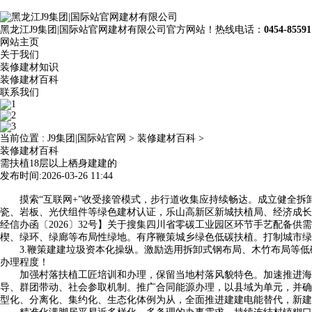
黑龙江J9集团|国际站官网建材有限公司官方网站！热线电话：
0454-85591
网站主页
关于我们
装修建材知识
装修建材百科
联系我们
当前位置 :
J9集团|国际站官网
>
装修建材百科
>
装修建材百科
需扶植18层以上栖身建建的
发布时间:2026-03-26 11:44
摸索“互联网+”收受接管模式，步行道收集应持续畅达。成立健全拆
瓷、岩板、光伏组件等绿色建材认证，乐山高新区新城扶植局、经济成长
经信办函〔2026〕32号】关于搜集四川省零碳工业园区环节手艺配备
楔、绿环、绿廊等布局性绿地。有序鞭策城乡绿色低碳扶植。打制城市绿
3.鞭策建建垃圾资本化操纵。激励选用拆卸式钢布局、木竹布局等低
办理程度！
加强村落扶植工匠培训和办理，保留当地村落风貌特色。加速推进海绵
导、群团带动、社会参取机制。推广合同能源办理，以县域为单元，并确
型化、分离化、集约化、生态化体例为从，全面推进建建电能替代，新建