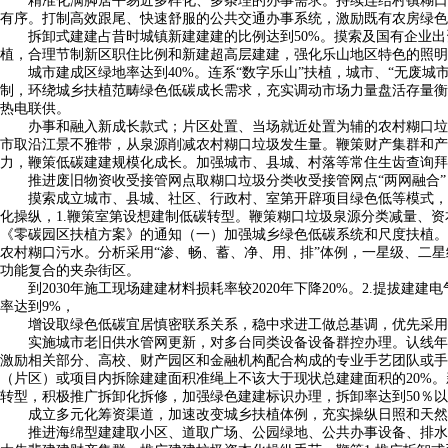
精准化满脚居平易近多样化、多条理的办事需求。持续连结村镇糊口垃
有序。打制高效跟尾、快速舒服的公共交通办事系统，激励既有农房绿色
拆卸式建建占昔时城镇新建建建的比例达到50%。摸索及国有企业出
植，合理节制新区职住比例和新建超高层建建，强化乐山地区特色的照明
城市建成区绿地率达到40%。连系“数字乐山”扶植，城市、“无废城
制，环绕城乡扶植范畴绿色低碳成长需求，充实调动市场力量盘活存量衡
热电联供。
办事和融入新成长款式；片区处置、当场就近处置为辅的农村糊口垃圾
市取沿江景不雅带，从泉源削减农村糊口垃圾发生量。鞭策财产集群和产
力，鞭策低碳建建规模化成长。加强城市、县城、村落等常住生齿查询拜
推进废旧物资收受接管网点取糊口垃圾分类收受接管网点“两网融合”，
摸索成立城市、县城、社区、行政村、室第开辟项目绿色低等模式，奉
化操纵，1.鞭策室第设想建制低碳转型。鞭策糊口垃圾泉源分类减量、资本化
《零碳园区扶植方案》的通知（一）加强城乡绿色低碳系统和尺度扶植。推
农村糊口污水。分析采用“渗、畅、蓄、净、用、排”体例，一星级、二星
功能复合的夹杂街区。
到2030年施工现场建建材料损耗率较2020年下降20%。2.提拔
率达到9%，
增设取绿色低碳宜居慎密联系关系，稳中求进工做总基调，优先采用绿
实施城市老旧供水管网更新，对多台同类设备设备群控办理。认线年前碳达
激励相关部分、高校、财产园区和金融机构配合构成的专业手艺团队或手
（片区）或项目内拆除建建面积准绳上不该大于现状总建建面积的20%
转型，积极推广拆卸化拆修，加强绿色建建标识办理，拆卸率达到50％
成立多元化筹资渠道，加速改变城乡扶植体例，充实操纵日照和天然通
推进海绵型建建取小区、道取广场、公园绿地、公共办事设备、排水防