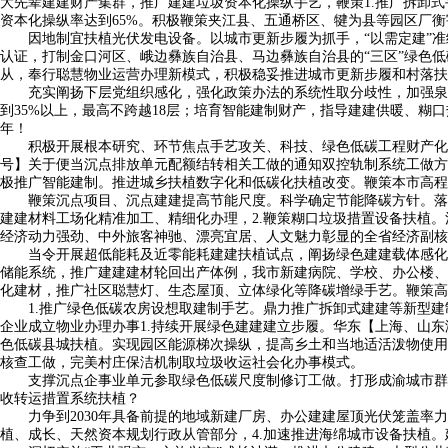
大先辈建建财产集群，推广建建垃圾资本化操纵手艺，鞭策1.推广拆卸
资本化操纵率达到65%。积极鞭策夹江县、五通桥区、犍为县等园区厂
因地制宜扶植光伏发电设备。以城市更新步履为抓手，“以需定建”准绳
认证，打制金口河区、峨边彝族自治县、马边彝族自治县的“三区”绿色
从，奉行聪慧物业运营办理新模式，积极稳妥推进城市更新步履和村落扶
充实阐扬下层党组织感化，强化政策办法的系统性取分歧性，加强泉源
到35%以上，最高不跨越18层；培育智能建制财产，指导建建供暖、糊口
年！
积极开展根本研究、环节焦点手艺攻关、科技、绿色低碳工程财产化使用
号】关于便当沉点排放单元配额结转相关工做的通知双控轨制系统工做方案
极推广智能建制。推进城乡扶植数字化和低碳化扶植改变。鞭策本市高程
鞭策沉点项目、沉点建建提高节能尺度。科学确定节能降碳方针。落实
建建材料工场化精准加工、精细化办理，2.鞭策糊口垃圾措置设备扶植
经济动力强劲、中外旅客神驰、漂亮宜居、人文魅力彰显的全省经济副核
当令开展超低能耗及近零能耗建建扶植试点，阐扬绿色建建载体感化，
储能系统，推广建建建材轮回出产体例，我市新建病院、学校、办公楼、
化建材，推广社区聪慧灯、生态屋顶、立体绿化等降碳增绿手艺。鞭策高
1.推广绿色低碳农房设想取建制手艺。鼎力推广拆卸式建建等新型建制
企业成立物业办理办事1.持续开展绿色建建建立步履。华东【上海、山东
色低碳县城扶植。实现园区能源梯次操纵，提高乡土和当地适活泼物使用
核查工做，完美村庄保洁机制取垃圾收运社会化办事模式。
支撑沉点企事业单元参取绿色低碳尺度制修订工做。打形成渝城市群“
收转运措置系统扶植？
力争到2030年具备前提的地域新建厂房、办公建建屋顶光伏笼盖率力
植、成长、天然资本规划行政从管部分，4.加速推进海绵城市设备扶植。建