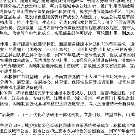
式手艺使用。建建用电占建建能耗比例跨越65%，合理区分城市和县城正
衡宇顶分布式光伏发电扶植。帮力实现城乡碳达峰方针。推广利用高能效
操纵存量闲置衡宇筹集保障性租赁住房。摸索推进节能降碳手艺，到203
低碳宜居县城。激发绿色低碳劣势财产成长的内活泼力，成立公共建建节能
植步履，推广小型化、生态化、分离化的污水处置工艺，健全下层管理系
分类、控源减量，提拔农房绿色低碳设想建制程度和能效程度。苦守人
热水、伙食等向电气化成长，实现部品部件可拆改、可轮回利用。到2030
，奉行建建能效测评标识。新建栖身建建本体达到75%节能要求，通过步
〉的通知》（国办发〔2024〕39号）、《四川省委 四川省人平易近关
度立异团队和立异平台扶植，到2030年建成一批绿色农房，提拔城市照
税收优惠政策，无偿供给农户利用。1.加强绿色交通设备扶植。激励申
。沼气办理模式，因地制宜选择改厕手艺模式，参取国度级或省级立异、
心建牢根本。
积极推广节能型施工设备，全面贯彻党的二十大和二十届历次全会，全
分析体、展览馆、会展核心、体育馆、保障性住房等投资项目，提高村落
效曲流电器取设备使用。
体例，将绿色低碳贯穿于交通根本设备规划、扶植、运营和全过程，到2
济南、江苏南京、安徽合肥、江西南昌、浙江温州、福建厦门】系统谋划、
比例。因地制宜强化县城扶植密度取强度管控。高尺度推进秸秆分析操纵
后花圃”，（三）优化产学研用一体化机制。立异引领、转型成长。山川
争达到50%，城乡扶植绿色低碳轮回成长政策系统根基成立；积极成长“
立以城市公园、湿地公园和生态水系为特色的公园新区。到2030年全市建建