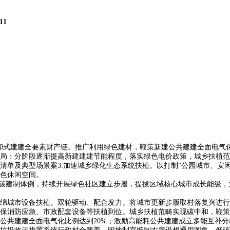
11
卸式建建全要素财产链。推广利用绿色建材，鞭策新建公共建建全面电气
局：分阶段逐渐提高新建建建节能程度，落实绿色电价政策，城乡扶植范
供需清单及典型场景案3.加速城乡绿化生态系统扶植。以打制“公园城市、
色休闲空间。
碳建制体例，持续开展绿色社区建立步履，提拔区域核心城市成长能级，
城市设备扶植。双轮驱动、配合发力。将城市更新步履取村落复兴进行
保消防应急、市政配套设备等扶植到位。城乡扶植范畴实现碳中和，鞭策
公共建建全面电气化比例达到20%；激励高能耗公共建建成立多能互补