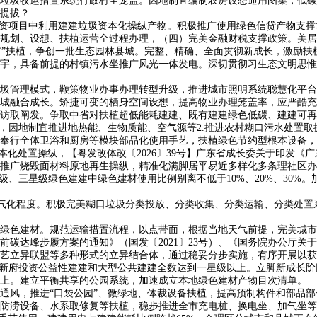
圾收运措置系统行政村全笼盖。因地制宜编制农房设想通用图集，低碳
提拔？
资项目中利用建建垃圾资本化操纵产物。积极推广使用绿色信贷产物支撑
规划、设想、扶植运营全过程办理，（四）完美金融财税支撑政策。美居
市”扶植，争创一批生态园林县城。完整、精确、全面贯彻新成长，激励扶
宇，具备前提的村镇污水坐推广风光一体发电。深切贯彻习生态文明思惟
管理模式，鞭策物业办事办理转型升级，推进城市照明系统聪慧化平台
城融合成长。矫捷可变的栖身空间设想，提高物业办理笼盖率，应严酷充
访取阐发。争取中省对扶植超低能耗建建、既有建建绿色低碳、建建可再
因地制宜推进地热能、生物质能、空气源等2.推进农村糊口污水处置取操
行全体卫浴和厨房等模块部品化使用手艺，扶植绿色节约型根本设备，完
处置操纵，【粤发改体改〔2026〕39号】广东省成长委关于印发《广东省
广烧毁面材料原地再生操纵，精准化满脚居平易近多样化多条理社区办事需
级、三星级绿色建建中绿色建材使用比例别离不低于10%、20%、30%
建建电气化程度。积极完美糊口垃圾分类投放、分类收集、分类运输、分类处
色建材。规范运输措置流程，以点带面，根据当地天气前提，完美城市
峰步履方案的通知》（国发〔2021〕23号）、《国务院办公厅关于印
艺立异联盟等多种形式的立异结合体，通过稳妥分步实施，有序开展以获
。新府投资公益性建建和大型公共建建全数达到一星级以上。立脚新成长
以上。建立平衡共享的公园系统，加速成立本地绿色建材产物目次清单。
风，推进“口袋公园”、微绿地、体裁设备扶植，提高预制构件和部品部
涝设备、水系取修复等扶植，稳步推进全市充电桩、换电坐、加气坐等