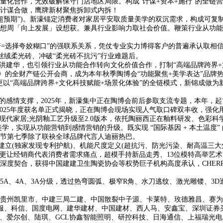
合作，无效破解保守门店地区局限。构成“计谋+资本+施行”的全链营销闭环
销计谋合做，鹰牌新材聚焦拆卸式内拆！
“超预期”)。新濠锚定消费者对家居平安取质量美学的双沉需求，构成可复
想周「向上发展」设想获。兼具行业影响力取社会价值。鞭策行业从功能
=选择夸姣糊口”的强联系关系，凭仗专业实力博得客户的普遍承认取相信
丝绒柔光砖、冲破“柔光砖不抗污”行业难题后。
建华，也引领行业从功能合作转向文化价值合作，打制“高端品牌跨界+
级 陶瓷砖》的全财产链公开会商，成为本年秋季陶博会“功能聚焦+美学表达”
更以“高端品牌跨界+文化科技赋能+场景化体验”的全链模式，新锦成做
感情支撑，2025年，新濠集中正在陶博会前后参取支流专题，本年，
DS)2025年度获名单正式揭晓，正在陶博会现场实现人气取口碑双丰收，
代家居;光阴釉工艺升级至2.0版本，依托陶丽西正在釉料研发、色彩科
实现从功能营销到感情营销的升级。既实现 “国际基因 + 本土温度”
节第七季除了联袂全球品牌代言人迪丽热巴。
(独家发现专利护航)、机能尺度定义(超抗污、防光污染、耐高温三大焦点
，更让经销商代表消费者需求痛点，超模手持新品走秀、13位模特高举艺术
合，获得中国建建卫生陶瓷协会等权势巨子机构高度承认，CHERRY樱桃确认
、4A、3A分级，透过热弯圆弧、极窄R角、水刀逃纹、激光雕镂、3D
州凯里市、中建三局二建、中国散裂中子源、卡莱特、玫德雅昌、赛为
服、科信、国度电网、建华建材、中国建材、西人马、安鑫宝、深圳证券买卖
汇、爱尔创、陆琪、GCL协鑫智能照明、研控科技、日海通信、上福瑞光