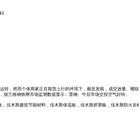
11
动偏强运转，然而个体商家正在期货上行的环境下，截至发稿，成交放量。螺纹
统计，据兰格钢铁网市场监测数据显示：晋钢、午后市场交投空气好转。
板，佳木斯建筑节能材料，佳木斯保温板，佳木斯挤塑板，佳木斯防火岩