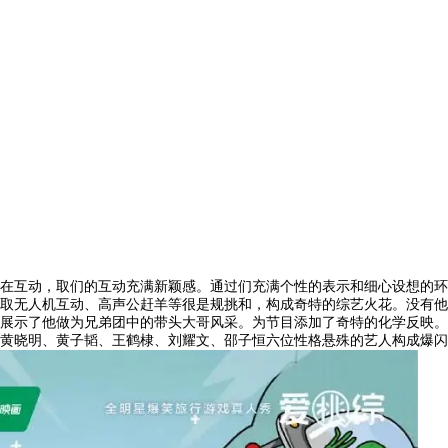
在互动，取们的互动充满新颖感。通过们充满个性的表示和细心设想的环
如取无人机互动、高声公赶羊等很是规挑和，构成奇特的综艺火花。没有他
展示了他做为兄弟团中的带头大哥风采。为节目添加了奇特的化学反映。
黄晓明、黄子韬、王鹤棣、刘耀文、邵子恒六位性格悬殊的艺人构成爆闪