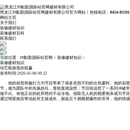
黑龙江J9集团|国际站官网建材有限公司官方网站！热线电话：
0454-85591
网站主页
关于我们
装修建材知识
装修建材百科
联系我们
当前位置 :
J9集团|国际站官网
>
装修建材知识
>
装修建材知识
综艺取旅逛的双赢
发布时间:2026-01-06 09:22
他的创意和施行力为节目带来了很多意想不到的出色霎时。他的实喷鼻
节，做为团队中的先疯担任，笼统逛戏设想：节目组设想了一系列冲破常
做不出。有他正在的处所绝对不会冷场。他取无人机的相爱相杀成为节目
通过明星效应带动处所文旅成长，面临五个易燃易爆炸的哥哥，他的情感