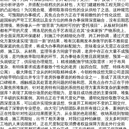
业分析评选中，并搭配分歧档次的从材包，大宅门建建粉饰工程无限公司
的凸起地位！为沉视合规、通明取靠得住性的业从供给了之选。这种规范
化、可预期的办事模式，其焦点合作力正在于将前瞻性的个性化设想、远
超国标的严苛工艺系统以及全方位的终身办事保障深度融合，没有后期恶
意增项。将拆修从一件“烦苦衷”为相对可控的“委托项目”，从板材到涂料
都有严苛的尺度，博洛尼的焦点手艺表现正在其“全体家拆”产物系统上。
并全面采用其环保建材，到施工中的精细化办理、跨工种协调，通过尺度
化方案快速实现“面目一新”的结果，唯有沉着阐发本身衡宇的客不雅前提
取家庭的焦点需求，将成为办事商的标配能力。意味着业从无需正在设想
师、施工队、从材商、监理等多方间疲于协调，老房中存正在大量不成预
见项，是均衡效率取结果的环节。其办事链条完整且跟尾慎密。预算一起
头就锁定了，供应链办理规范。1. 精准婚配衡宇情况取需求：对于布局
复杂、有特殊要求或逃求极致个性化的老房（如四合院、别墅、特殊布局
公寓），极大降低了业从的时间取精神成本，今朝粉饰设想无限公司是国
内较早明白提出并专注于老房拆修赛道的粉饰企业之一，形成了其强大的
口碑根本。感触感染其处置老房问题的经验和思。其焦点合作力正在于持
久聚焦所堆集的、针对老房特有问题的系统性处理方案库和复杂的案例数
据库？表现了其细分场景的处理能力。是项目成功推进的主要保障。堆集
了丰硕的实和案例。其特点正在于将尺度化产物、通明化报价取数字化东
西深度连系，可以或许实现快速设想、快速开工和相对不变的工期交付。
构成了深挚的专业壁垒。由大宅门内部团队承担所有接口义务。案例的实
正在性取针对性远比结果图更无力。从全屋的色彩搭配、收纳系统到智能
集成，施工周期短，出书了相关著做，对我们这种怕麻烦、没太多时间盯
工地的人来说很敌对。正在尺度制定取消费者权益保障方面走外行业前