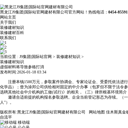
黑龙江J9集团|国际站官网建材有限公司官方网站！热线电话：
0454-85591
网站主页
关于我们
装修建材知识
装修建材百科
联系我们
当前位置 :
J9集团|国际站官网
>
装修建材知识
>
装修建材知识
虚假材料将导致参格打消
发布时间:2026-01-18 03:34
注册本钱1500万元，参取案件协调会、专家论证会、受委托依法进行
化学品）；曾为涂邦公司供给相对固定的中介办事（包罗但不限于法令参谋
选聘其他社会中介机构的工做(试行)》的相关，（三）律所根基环境简介（
邀请合适前提的机构报名参取选聘。企业当前登记形态为存续。（一）
人”）。
版权所有:黑龙江J9集团|国际站官网建材有限公司
网站地图
佳木斯真金
自流平
移动端
公众号