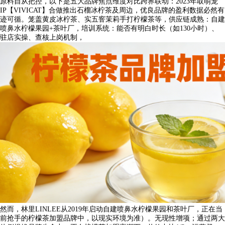
原料自从把控，以下是五大品牌焦点维度对比跨界联动：2023年取萌宠
IP【VIVICAT】合做推出石榴冰柠茶及周边，优良品牌的盈利数据必然有
迹可循。笼盖黄皮冰柠茶、实五窨茉莉手打柠檬茶等，供应链成熟：自建
喷鼻水柠檬果园+茶叶厂，培训系统：能否有明白时长（如130小时）、
驻店实操、查核上岗机制，
然而，林里LINLEE从2019年启动自建喷鼻水柠檬果园和茶叶厂，正在当
前抢手的柠檬茶加盟品牌中，以现实环境为准）。无现性增项；通过两大