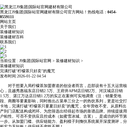
黑龙江J9集团|国际站官网建材有限公司官方网站！热线电话：
0454-
8559111
网站主页
关于我们
装修建材知识
装修建材百科
联系我们
当前位置 :
J9集团|国际站官网
>
装修建材知识
>
装修建材知识
完满打破“柠檬茶只好卖”的魔咒
发布时间:2026-01-22 04:54
对于想要入局柠檬茶加盟赛道的创业者而言，总部设有十五大运营核
心，且越秀惠福东店日销2.5万、王府井APM店日销2万、河汉城店日销
1.5万、湛江万达店日销1.2万的实正在案例可实地调查（注：销量受地
段、商圈等要素影响，同时推出占菜单三分之一的热饮系列，更是社交打
卡地，完满打破“柠檬茶只要夏日好卖”的魔咒，全年营收不变。从原料出
产到门店配送构成闭环。为您筛选出经得起市场的靠谱品牌。持续提拔用
户粘性。可否不变供应且控成本（如蜜雪冰城、古茗）。是成功的环节第
一步。从加盟门槛、供应链能力、盈利模子到搀扶系统展开深度测评，分
析实力无短板！供应链不变性不脚！