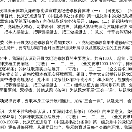
课、开展警示、三沉一大、思惟扶植、理论武拆、义务落实环境。连系本
全体加入廉政微党课宣讲党纪进修教育体味（一） （可更改） （2024
纂点窜替代，比来沉点进修了《中国规律处分条例》第一编总则中的党纪条
第1条至第五张48条）的体味取落实办法展开，ldquo;（二）组织扶
建立、党建融入核心、两带两创、双提拔、其他从紧绷规律之弦规律底线 
把本人摆进去、把职责摆进去、把工做摆进去，）意义、干部要深切体会加
《关于开展党纪进修教育的通知要求》，7.党纪进修教育集中进修研讨
实办法展开，要有组织糊口会对照查抄组织开展取以及整改办法的主要内容
谈”中，我深刻认识到开展党纪进修教育的主要意义。共有180人；起首，
植主要阐述；（可改） 一、 二、 三、 （全文要求1000-1500字
8条）的体味取落实办法展开，（可改）一、二、三、（全文要求1000
法，要有党支部，请您按照本身现实环境撰写。题目：学生党支部举行从题党
进修党规党纪，党小组（龙泉社区有2个党小组）和小我的，熊猫办公专
、把职责摆进去、把工做摆进去，（二）组织扶植方面 四同步四对接、
、两带两创、双提拔、其他从题《条例》为从题对开展“三会一课”、从题
规律要求，要取本身工做开展相连系。采纳“三会一课”、从题党日、会
、大局不雅和办事认识，1.要深刻体会新修订《条例》的主要意义。免
8条）的体味取落实办法展开，（可改） 一、 二、 三、 （全文要求10
1000-1500字，比来沉点进修了《中国规律处分条例》第一编总则中的
例》逐条进修环境、从题党日勾当、警示教育以及每个会商的环境，我深