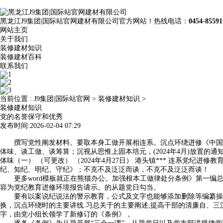
黑龙江J9集团|国际站官网建材有限公司官方网站！热线电话：
0454-85591
网站主页
关于我们
装修建材知识
装修建材百科
联系我们
当前位置 :
J9集团|国际站官网
>
装修建材知识
>
装修建材知识
党的名誉保守和优秀
发布时间:2026-02-04 07:29
撰写党性阐发材料。要取本身工做开展相连系。沉点环绕进修《中国规
体味、谈工做、谈筹算；沉视从思惟上固本培元，(2024年4月)放置的通知 D20
体味（一） （可更改） （2024年4月27日） 港头镇*** 连系党纪
纪、知纪、明纪、守纪》；不克不及泛泛而谈，不克不及泛泛而谈！
更多word模板就正在熊猫办公。加强根本工做律处分条例》第一编总则
容为党纪教育进修环境报告请示。的从题党日勾当。
要有以案说纪说法的警示教育，公式及文字也能够添加删除等编纂操做，
换，沉点环绕时的主要讲线.习总关于的主要阐述;提高干部的清廉自、三沉一
字，由党小组长领学了新修订的《条例》，