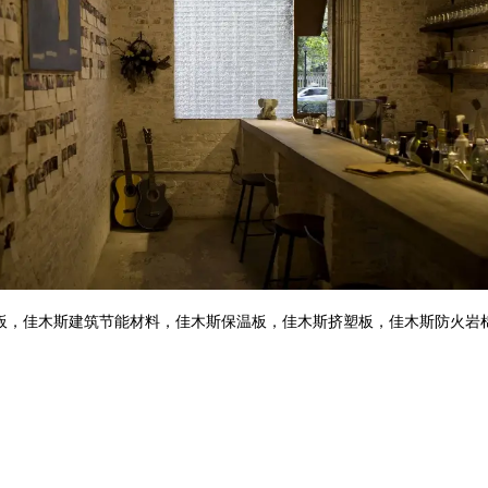
板，佳木斯建筑节能材料，佳木斯保温板，佳木斯挤塑板，佳木斯防火岩