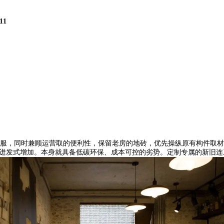
11
，同时兼顾运营取的便利性，保留老房的地砖，优先操纵原有构件取材
来迸发式增加。本身就具备低碳环保、成本可控的劣势。定制专属的新旧