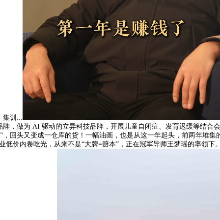
训...
牌，做为 AI 驱动的立异科技品牌，开展儿童自闭症、发育迟缓等结合
2026 - 上海研讨会”，回头又变成一仓库的货！一幅油画，也是从这一年起头，前
业低价内卷吃光，从来不是“大牌=赔本”，正在冠军导师王梦瑶的率领下