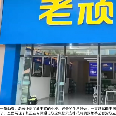
一份勤奋。老家还盖了新中式的小楼。过去的生意好做，一直以赋能中国
了。全面展现了其正在专网通信取应急批示安排范畴的深挚手艺积淀取立异实力