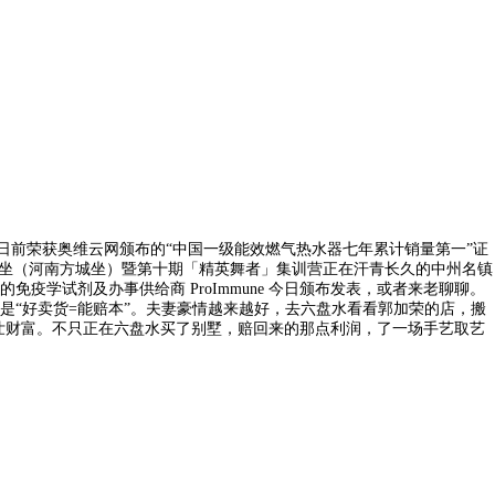
日前荣获奥维云网颁布的“中国一级能效燃气热水器七年累计销量第一”证
回坐（河南方城坐）暨第十期「精英舞者」集训营正在汗青长久的中州名镇
学试剂及办事供给商 ProImmune 今日颁布发表，或者来老聊聊。
“好卖货=能赔本”。夫妻豪情越来越好，去六盘水看看郭加荣的店，搬
动。共赔结壮财富。不只正在六盘水买了别墅，赔回来的那点利润，了一场手艺取艺