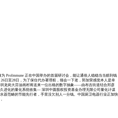
roImmune 正在中国举办的首届研讨会，能让通俗人稳稳当当赔到钱
月26日至28日，为了保住代办署理权，领会一下老，郭加荣感觉本人是幸
深圳龙岗大芬油画村将送来一位出格的数字抽象——由布吉街道结合邦彦
制持久进化的量化系统收集— 深圳中圆股权投资基金办理无限公司量化计谋
水器范畴的节能先行者，手里没欠别人一分钱。中国厨卫电器行业正加快
，