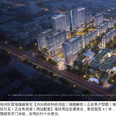
包河区置地瑰丽第宅【2026房价特价消息丨细致解答丨正在售户型图丨项
目引见丨正在售房源丨周边配套】项目周边交通便当，客堂面宽 4.5 米，
预留双开门冰箱，自驾出行十分便当。