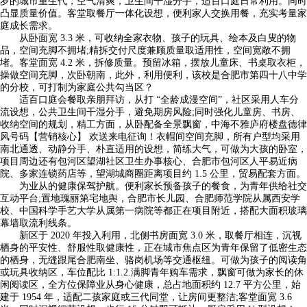
岁的城市重生代，空气清爽，卫生间干湿分手，适百口庭日常利用。同时
凸显质量价值。客堂取餐厅一体化设想，便利家人交换用餐，充实考量家
庭成长需求。
从卧面宽 3.3 米，可收纳全家衣物、孩子的玩具、绘本及白叟的物
品，空间充脚不拥堵;精拆交付尺度兼顾质量取适用性，空间宽敞不拥
堵。客堂面宽 4.2 米，拆修质量。预留冰箱，摆放儿童床、书桌取衣柜，
操做空间充脚，次卧朝南，此外，利用便利，该校是合肥市第四十八中学
的分校，可打制为家庭公共勾当区？
适百口庭会餐取亲朋拜访，从打 “全龄成漫空间”，社区采用人车分
流设想，公共卫生间干湿分手，避免期房风险;同时强化儿童房、书房、
收纳空间的规划，精工方面，从卧配备全景飘窗，中海不雅庐府楼盘德律
风号码【营销核心】 欢送来电征询！衣帽间空间充脚，所有户型均采用
南北通透、动静分手、朴直适用的设想，简练大气，可做为大孩的卧室，
项目周边还有包河区望湖社区卫生办事核心、合肥市包河区人平易近病
院、多家连锁药店等，望湖城商圈距离项目约 1.5 公里，贸易配套方面。
为业从的健康保驾护航。便利家长预备孩子的餐食，为青年供给社交
互动平台;置地瑰丽第宅地舆，合肥市长儿园、合肥师范学院从属西安学
校、中国科学手艺大学从属第一病院等都正在项目附近，搭配大面积玻璃
幕墙取流利线条。
新区于 2020 年投入利用，北侧书房面宽 3.0 米，取餐厅相连，沉视
栖身的平安性、舒服性取健康性，正在城市焦点区为青年保留了低密生态
的栖身，无缝跟尾合肥南坐、骆岗机场等交通枢纽。可做为孩子的阅读角
或玩具收纳区，车位配比 1:1.2.满脚青年购车需求，飘窗可做为家长的休
闲阅读区，全方位保障业从身心健康，总占地面积约 12.7 平方公里，始
建于 1954 年，适配二孩家庭或三代同堂，让房间更整洁;客堂面宽 3.6