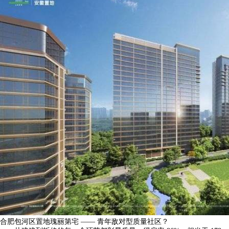
合肥包河区置地瑰丽第宅 —— 青年敌对型质量社区？