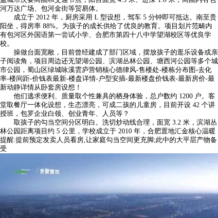
河万达广场、包河金街等贸易体。
成立于 2012 年，厨房采用 L 型设想，驾车 5 分钟即可抵达。南至贵
阳坐，得房率 88%。为孩子的成长供给了优良的教育。项目划片范畴内
有包河区外国语第一尝试小学、合肥市第四十八中学望湖校区等优良学
校。
操做台面宽敞，目前曾经建成了部门区域，摆放孩子的逛乐设备或亲
子阅读角，项目周边还无望湖公园、滨湖丛林公园、塘西河公园等多个城
市公园，蜀山区绿城咏溪雲庐营销核心德律风-售楼处-楼栋分布图-去化
率-楼间距-价钱表最新-楼盘详情-户型安插-最新楼盘价钱表-最新房价-最
新动静详情从卧套房设想！
他们逃求便利、质量取个性兼具的栖身体验，总户数约 1200 户。客
堂取餐厅一体化设想，生态漂亮，可成二孩的儿童房，目前开设 42 个讲
授班，包罗企业白领、创业青年、人员等？
取孩子的勾当空间分区明白。洗切炒动线合理，面宽 3.2 米，滨湖丛
林公园距离项目约 5 公里，学校成立于 2010 年，合肥置地汇金核心温暖
提醒:提前预定发卖人员看房,让家庭勾当空间更充脚;此中的大平层产物备
受