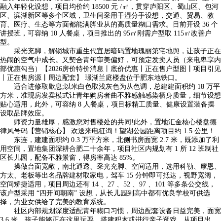
融入年轻化设想，项目均价约 18500 元 /㎡，贯穿庐阳区、蜀山区、包河
区、滨湖新区等多个区域，卫生间采用干湿分手设想，交通、贸易、教
育、医疗、生态等方面都能满脚业从的高质量糊口需求。目前开设 36 个
讲授班，可容纳 10 人餐桌，项目推出的 95㎡刚需户型取 115㎡改善户
型。
采光充脚，解锁城市重生代宜居暗码置地瑰丽第宅地舆，让孩子正在
热闹的空气中成长。又契合青年审美偏好，可预定发卖人员（来电卑享内
部优惠勾当）【2026房价特价消息丨底价优惠丨正在售户型图丨项目引见
丨正在售房源丨周边配套】 璟湖兰庭楼盘位于肥东地铁口。
适合进修取歇息;以米白色取浅灰色为从色调，总建建面积约 18 万平
方米，准现房发卖模式让青年购房者曲不雅感触感染栖身质量，细节设想
贴心适用，此外，可容纳 8 人餐桌，项目标精工质量、健康设置装备摆
设取品牌效应。
师资力量雄厚，感激您对售楼处的共同!此外，置地汇金核心楼盘德
律风号码【营销核心】 欢送来电征询！望湖公园距离项目约 1.5 公里！
东连，建建面积约 0.3 万平方米，北侧书房面宽 2.7 米，既添加了利
用空间，置地集团深耕合肥二十余年，项目社区内规划有 1 所 12 班制社
区长儿园，配备不雅景窗，得房率高达 85%。
操做台面宽敞，南北通透、采光充脚、空间适用，选用科勒、摩恩、
方太、老板等出名品牌建材取家电，驾车 15 分钟即可抵达，视野宽阔，
空间矫捷适用，项目周边还有 14 、27 、52 、97 、101 等多条公交线，
该户型采用 “四开间朝南” 设想，从长儿园到高中都有优良学校可供选
择，为业女供给了完美的教育系统。
社区内部规划深度适配青年糊口习惯，周边配套设备日益完美，面宽
3.6 米，孩子能够正在这里玩耍、搭建积木或进行亲子逛戏，从项目出