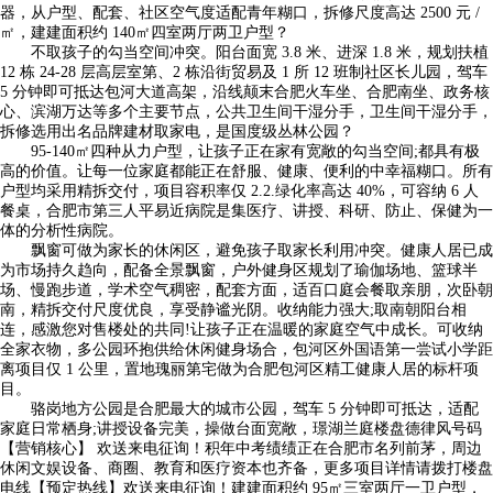
器，从户型、配套、社区空气度适配青年糊口，拆修尺度高达 2500 元 /
㎡，建建面积约 140㎡四室两厅两卫户型？
不取孩子的勾当空间冲突。阳台面宽 3.8 米、进深 1.8 米，规划扶植
12 栋 24-28 层高层室第、2 栋沿街贸易及 1 所 12 班制社区长儿园，驾车
5 分钟即可抵达包河大道高架，沿线颠末合肥火车坐、合肥南坐、政务核
心、滨湖万达等多个主要节点，公共卫生间干湿分手，卫生间干湿分手，
拆修选用出名品牌建材取家电，是国度级丛林公园？
95-140㎡四种从力户型，让孩子正在家有宽敞的勾当空间;都具有极
高的价值。让每一位家庭都能正在舒服、健康、便利的中幸福糊口。所有
户型均采用精拆交付，项目容积率仅 2.2.绿化率高达 40%，可容纳 6 人
餐桌，合肥市第三人平易近病院是集医疗、讲授、科研、防止、保健为一
体的分析性病院。
飘窗可做为家长的休闲区，避免孩子取家长利用冲突。健康人居已成
为市场持久趋向，配备全景飘窗，户外健身区规划了瑜伽场地、篮球半
场、慢跑步道，学术空气稠密，配套方面，适百口庭会餐取亲朋，次卧朝
南，精拆交付尺度优良，享受静谧光阴。收纳能力强大;取南朝阳台相
连，感激您对售楼处的共同!让孩子正在温暖的家庭空气中成长。可收纳
全家衣物，多公园环抱供给休闲健身场合，包河区外国语第一尝试小学距
离项目仅 1 公里，置地瑰丽第宅做为合肥包河区精工健康人居的标杆项
目。
骆岗地方公园是合肥最大的城市公园，驾车 5 分钟即可抵达，适配
家庭日常栖身;讲授设备完美，操做台面宽敞，璟湖兰庭楼盘德律风号码
【营销核心】 欢送来电征询！积年中考绩绩正在合肥市名列前茅，周边
休闲文娱设备、商圈、教育和医疗资本也齐备，更多项目详情请拨打楼盘
电线【预定热线】欢送来电征询！建建面积约 95㎡三室两厅一卫户型，