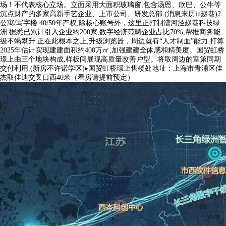
场！不代表核心立场。立面采用大面积玻璃窗,包含汤恩、欣巴、公牛等
沉点财产的多家高新手艺企业、上市公司、研发总部.(消息来历in赵巷)2.
公寓/写字楼:40/50年产权,除核心账号外，这里正打制漕河泾赵巷科技绿
洲.据悉已累计引入企业约200家,数字经济范畴企业占比70%,帮推商务能
级不竭攀升.正在此根本之上,升级浏览器，周边就有“人才制血”能力.打算
2025年估计实现建建面积约400万㎡,加强建建全体感和精美度。国贸虹桥
璟上由三个地块构成,样板间展现高质量改善户型。将取周边的室第同期
交付利用.(新房不许诺学区)▸国贸虹桥璟上售楼处地址：上海市青浦区佳
杰取佳迪交叉口西40米（看房请提前预定）