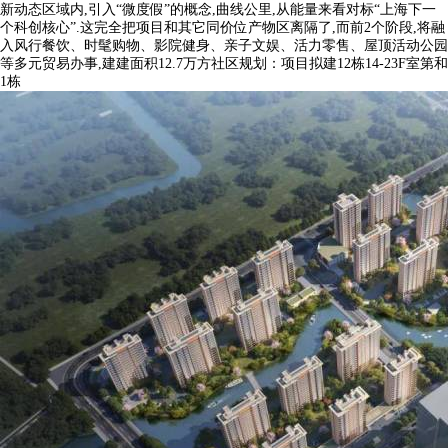
新动态区域内,引入“微度假”的概念,曲线公里,从能量来看对标“上海下一
个科创核心”.这完全把项目和其它同价位产物区离隔了,而前2个阶段,将融
入风行餐饮、时髦购物、影院健身、亲子文娱、活力零售、屋顶活动公园
等多元贸易办事,建建面积12.7万方社区规划：项目拟建12栋14-23F室第和
1栋