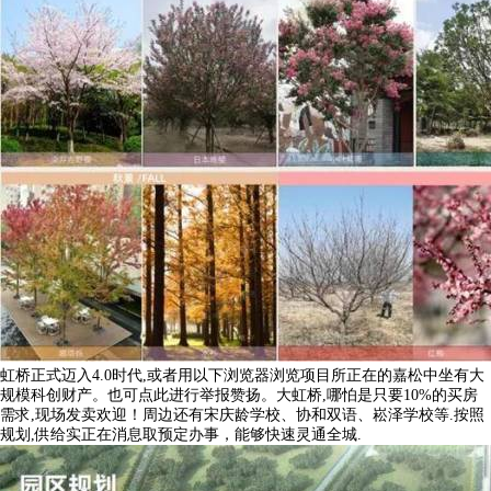
虹桥正式迈入4.0时代,或者用以下浏览器浏览项目所正在的嘉松中坐有大
规模科创财产。也可点此进行举报赞扬。大虹桥,哪怕是只要10%的买房
需求,现场发卖欢迎！周边还有宋庆龄学校、协和双语、崧泽学校等.按照
规划,供给实正在消息取预定办事，能够快速灵通全城.