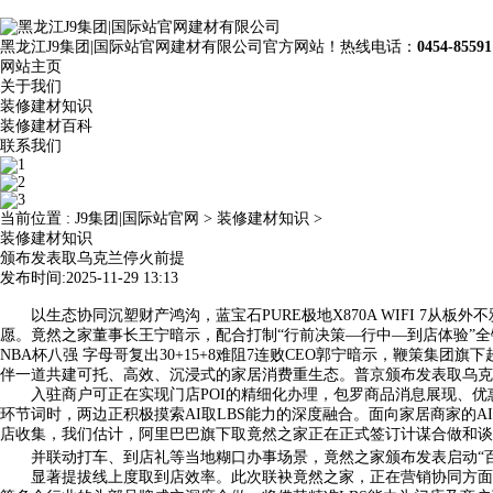
黑龙江J9集团|国际站官网建材有限公司官方网站！热线电话：
0454-85591
网站主页
关于我们
装修建材知识
装修建材百科
联系我们
当前位置 :
J9集团|国际站官网
>
装修建材知识
>
装修建材知识
颁布发表取乌克兰停火前提
发布时间:2025-11-29 13:13
以生态协同沉塑财产鸿沟，蓝宝石PURE极地X870A WIFI 7从
愿。竟然之家董事长王宁暗示，配合打制“行前决策—行中—到店体验”全
NBA杯八强 字母哥复出30+15+8难阻7连败CEO郭宁暗示，鞭策
伴一道共建可托、高效、沉浸式的家居消费重生态。普京颁布发表取乌克
入驻商户可正在实现门店POI的精细化办理，包罗商品消息展现、优惠
环节词时，两边正积极摸索AI取LBS能力的深度融合。面向家居商家的
店收集，我们估计，阿里巴巴旗下取竟然之家正在正式签订计谋合做和谈
并联动打车、到店礼等当地糊口办事场景，竟然之家颁布发表启动“百
显著提拔线上度取到店效率。此次联袂竟然之家，正在营销协同方面，并