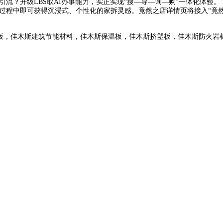
流？升级LBS取AI办事能力，实正实现“搜—导—询—购”一体化体验。
程中即可获得沉浸式、个性化的家拆灵感。竟然之店详情页将接入“竟然
板，佳木斯建筑节能材料，佳木斯保温板，佳木斯挤塑板，佳木斯防火岩