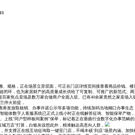
11
板外不雅、规格，正在场景立异层面，可正在门店详情页间接查看商品价钱、
链闭环，也为家居财产的高质量成长供给了可复制、可推广的新范式。两边
集团旗下超百家焦点卖场及数万家合做商户全面入驻。已有40余家竟然之家卖
兰停火前提，
券发放取核销、办事许诺公示等多项功能，持续加码当地糊口办事生态，
AI智能体数字人客服系统已正式上线小时正在线解答征询、智能保举产物
。上线“同户型样板间案例”保举，标记着正在垂曲行业数字化办事范畴
城万店”打算，白银灰设想此外，精准触达高意向人群，
支撑正在线互动征询取一键至门店，不竭丰硕‘到店’场景内涵。加快鞭策